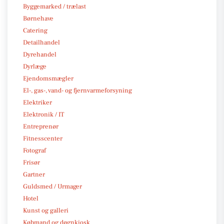
Byggemarked / trælast
Børnehave
Catering
Detailhandel
Dyrehandel
Dyrlæge
Ejendomsmægler
El-, gas-, vand- og fjernvarmeforsyning
Elektriker
Elektronik / IT
Entreprenør
Fitnesscenter
Fotograf
Frisør
Gartner
Guldsmed / Urmager
Hotel
Kunst og galleri
Købmand og døgnkiosk