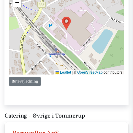
−
Leaflet
|
©
OpenStreetMap
contributors
Rutevejledning
Catering - Øvrige i Tommerup