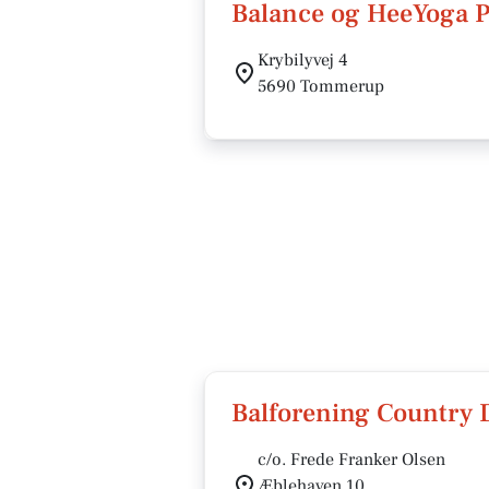
Balance og HeeYoga P
Krybilyvej 4
5690 Tommerup
Balforening Country 
c/o. Frede Franker Olsen
Æblehaven 10