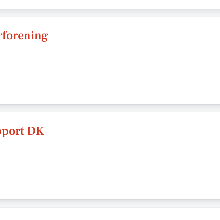
rforening
pport DK