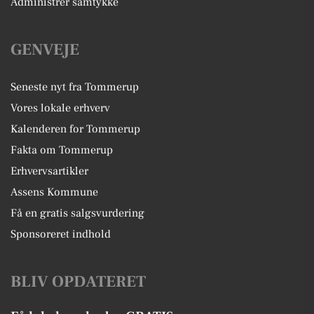
Administrer samtykke
ruder • El-spejle med automatisk
nedblænding og el-sammenklap •
Fjernbetjent centrallås • Kørecomputer
GENVEJE
• Aluminiums interiørlister •
Parkeringskontrol for og bag •
Niveauregulering Sikkerhed: • 8
Seneste nyt fra Tommerup
airbags • ABS-bremser • Antispin • ESP
Vores lokale erhverv
(Elektronisk Stabilitetsprogram) •
Dieselartikelfilter • Dæktrykskontrol • 5
Kalenderen for Tommerup
selealarmer Andre data: • Nypris
Fakta om Tommerup
768.000 kr. • Seneste service med
olieskift: 09.01.2025 • Opdateret
Erhvervsartikler
servicebog fra ny til i dag • Seneste syn:
Assens Kommune
09.09.2024 • ½ årlig ejerafgift 2.201 kr.
Få en gratis salgsvurdering
• Dinitrol undervognsbehandling:
01.06.2022 • Mercedes
Sponsoreret indhold
softwareopdatering: januar 2023
(forbedret brændstoføkonomi, CO2- og
nitrogenoxidemissioner)
BLIV OPDATERET