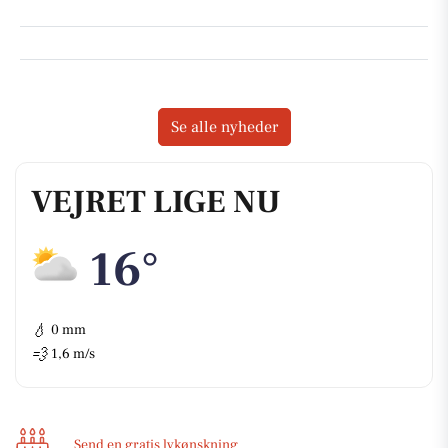
Se alle nyheder
VEJRET LIGE NU
16°
💧
0 mm
💨
1,6 m/s
Send en gratis lykønskning