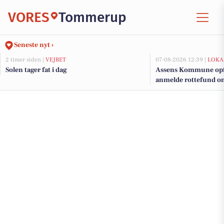
VORES
Tommerup
Seneste nyt ›
2 timer siden |
VEJRET
07-08-2026 12:39 |
LOKA
Solen tager fat i dag
Assens Kommune opfor
anmelde rottefund onl
hverdage