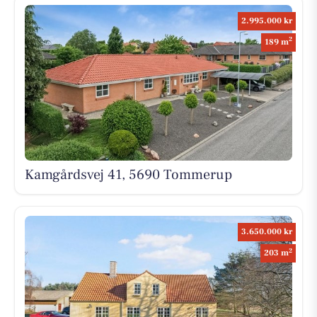
2.995.000 kr
2
189 m
Kamgårdsvej 41, 5690 Tommerup
3.650.000 kr
2
203 m