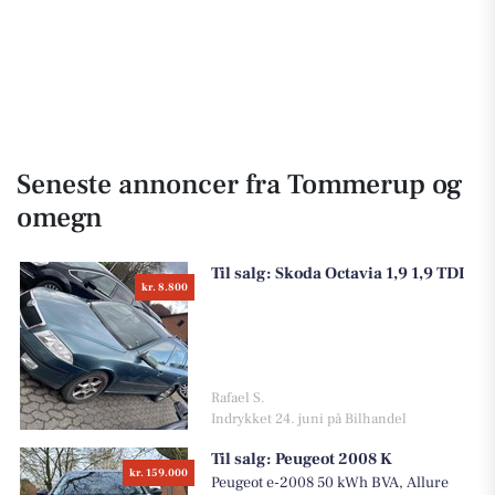
Seneste annoncer fra Tommerup og
omegn
Til salg:
Skoda Octavia 1,9 1,9 TDI
kr. 8.800
Rafael S.
Indrykket 24. juni på Bilhandel
Til salg:
Peugeot 2008 K
kr. 159.000
Peugeot e-2008 50 kWh BVA, Allure