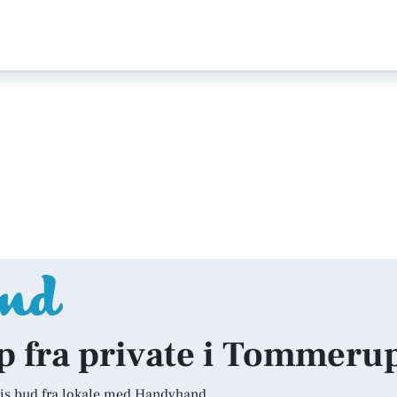
lp fra private i Tommeru
is bud fra lokale med Handyhand.