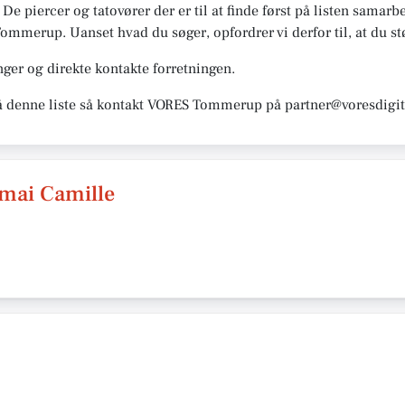
ig. De piercer og tatovører der er til at finde først på listen s
 Tommerup. Uanset hvad du søger, opfordrer vi derfor til, at du stø
ger og direkte kontakte forretningen.
på denne liste så kontakt VORES Tommerup på partner@voresdigit
emai Camille