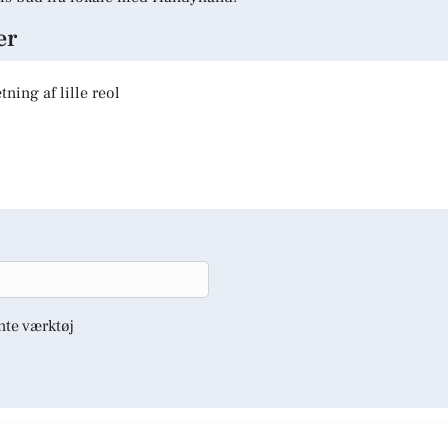
er
ning af lille reol
nte værktøj