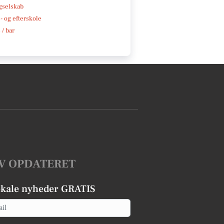
gselskab
 og efterskole
 / bar
V OPDATERET
okale nyheder GRATIS