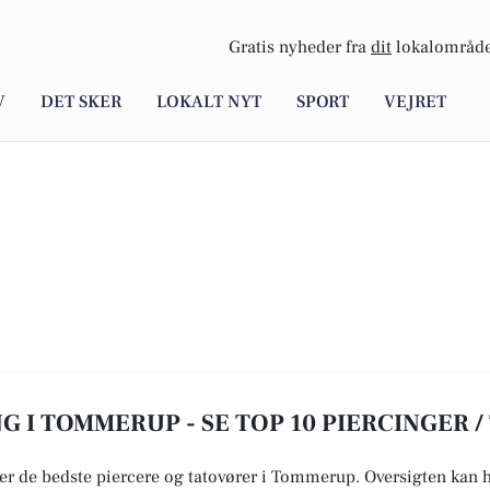
Gratis nyheder fra
dit
lokalområde
V
DET SKER
LOKALT NYT
SPORT
VEJRET
NG I TOMMERUP - SE TOP 10 PIERCINGER 
er de bedste piercere og tatovører i Tommerup. Oversigten kan hj