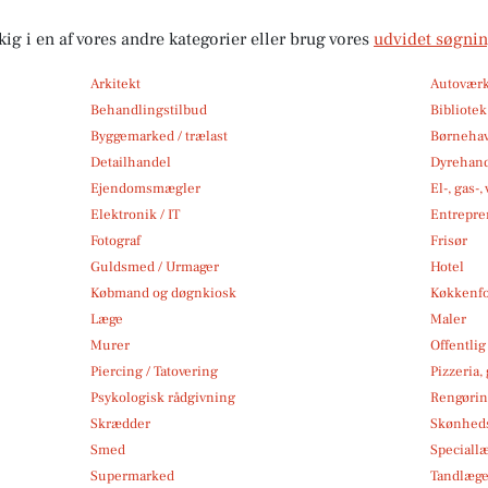
kig i en af vores andre kategorier eller brug vores
udvidet søgni
Arkitekt
Autoværk
Behandlingstilbud
Bibliote
Byggemarked / trælast
Børneha
Detailhandel
Dyrehan
Ejendomsmægler
El-, gas-
Elektronik / IT
Entrepre
Fotograf
Frisør
Guldsmed / Urmager
Hotel
Købmand og døgnkiosk
Køkkenfo
Læge
Maler
Murer
Offentlig
Piercing / Tatovering
Pizzeria,
Psykologisk rådgivning
Rengøri
Skrædder
Skønheds
Smed
Speciall
Supermarked
Tandlæg