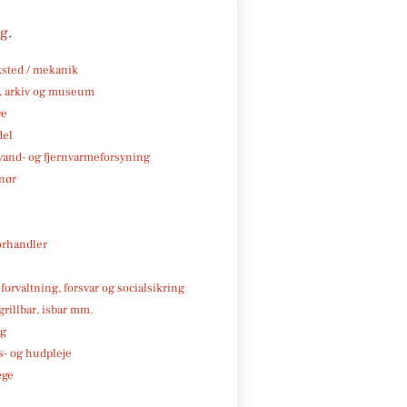
ng
.
sted / mekanik
k, arkiv og museum
ve
del
, vand- og fjernvarmeforsyning
nør
rhandler
 forvaltning, forsvar og socialsikring
 grillbar, isbar mm.
ng
- og hudpleje
æge
e