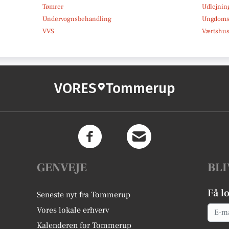
Tømrer
Udlejnin
Undervognsbehandling
Ungdoms-
VVS
Værtshus
VORES
Tommerup
GENVEJE
BLI
Få l
Seneste nyt fra Tommerup
Email
Vores lokale erhverv
Kalenderen for Tommerup