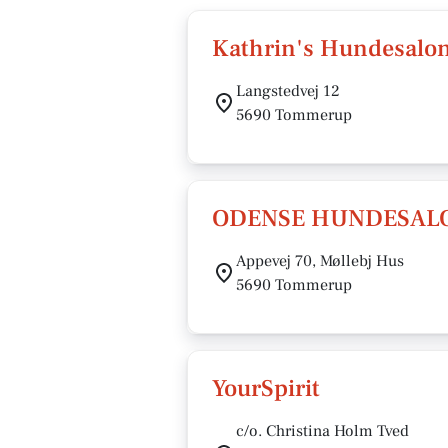
Kathrin's Hundesalo
Langstedvej 12
5690 Tommerup
ODENSE HUNDESALO
Appevej 70, Møllebj Hus
5690 Tommerup
YourSpirit
c/o. Christina Holm Tved