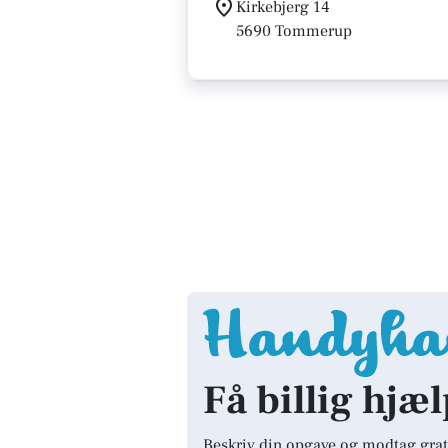
Kirkebjerg 14
5690 Tommerup
Få billig hjæ
Beskriv din opgave og modtag grat