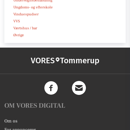
Undervognsbehandling
Ungdoms- og efterskole
Vinduespudser
VVS
Værtshus / bar
Øvrige
VORES
Tommerup
OM VORES DIGITAL
Om os
For annoncører