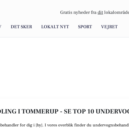
Gratis nyheder fra
dit
lokalområde
V
DET SKER
LOKALT NYT
SPORT
VEJRET
ING I TOMMERUP - SE TOP 10 UNDERV
sbehandler
for dig i [
by
]. I vores overblik finder du undervognsbehandl