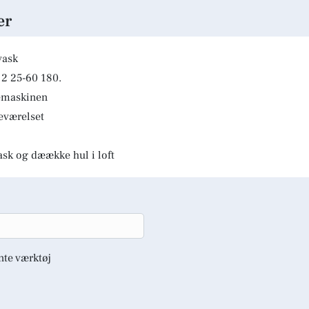
er
vask
2 25-60 180.
kemaskinen
deværelset
ask og dæække hul i loft
nte værktøj