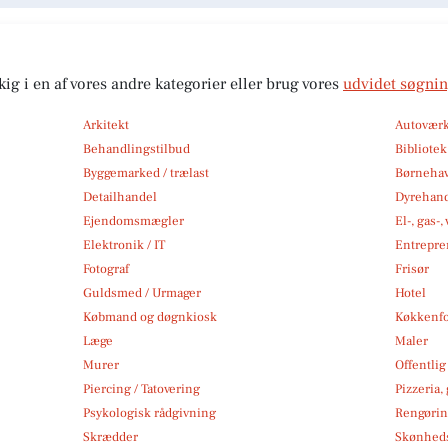
kig i en af vores andre kategorier eller brug vores
udvidet søgni
Arkitekt
Autoværk
Behandlingstilbud
Bibliote
Byggemarked / trælast
Børneha
Detailhandel
Dyrehan
Ejendomsmægler
El-, gas-
Elektronik / IT
Entrepre
Fotograf
Frisør
Guldsmed / Urmager
Hotel
Købmand og døgnkiosk
Køkkenfo
Læge
Maler
Murer
Offentlig
Piercing / Tatovering
Pizzeria,
Psykologisk rådgivning
Rengøri
Skrædder
Skønheds