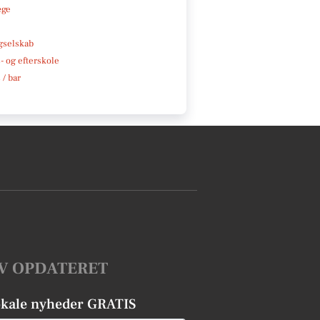
æge
e
gselskab
 og efterskole
 / bar
V OPDATERET
okale nyheder GRATIS