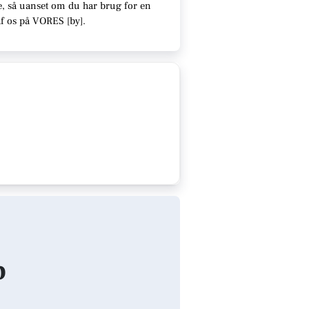
e
, så uanset om du har brug for en
af os på VORES [
by
]
.
p