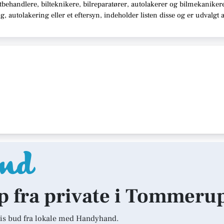
behandlere, bilteknikere, bilreparatører, autolakerer og bilmekaniker
 autolakering eller et eftersyn,
indeholder listen disse
og er udvalgt 
lp fra private i Tommeru
is bud fra lokale med Handyhand.