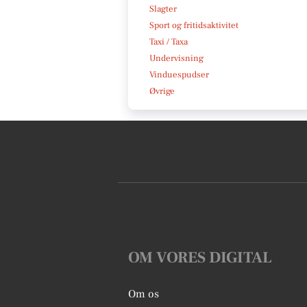
Slagter
Sport og fritidsaktivitet
Taxi / Taxa
Undervisning
Vinduespudser
Øvrige
OM VORES DIGITAL
Om os