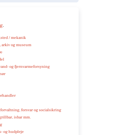
ng
.
sted / mekanik
k, arkiv og museum
ve
del
, vand- og fjernvarmeforsyning
nør
rhandler
 forvaltning, forsvar og socialsikring
 grillbar, isbar mm.
ng
- og hudpleje