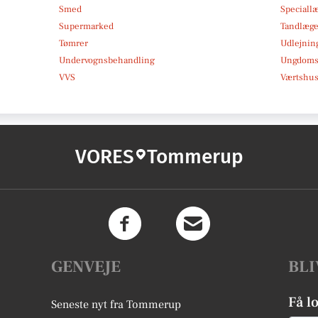
Smed
Speciall
Supermarked
Tandlæg
Tømrer
Udlejnin
Undervognsbehandling
Ungdoms-
VVS
Værtshus
VORES
Tommerup
GENVEJE
BLI
Få l
Seneste nyt fra Tommerup