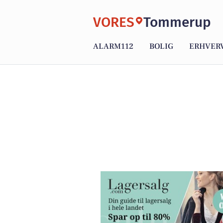
VORES
Tommerup
ALARM112
BOLIG
ERHVER