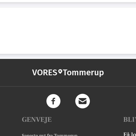
VORES
Tommerup
GENVEJE
BLI
Få l
Seneste nyt fra Tommerup