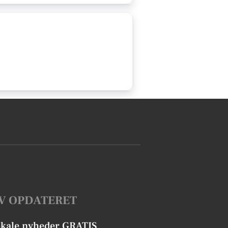
V OPDATERET
okale nyheder GRATIS