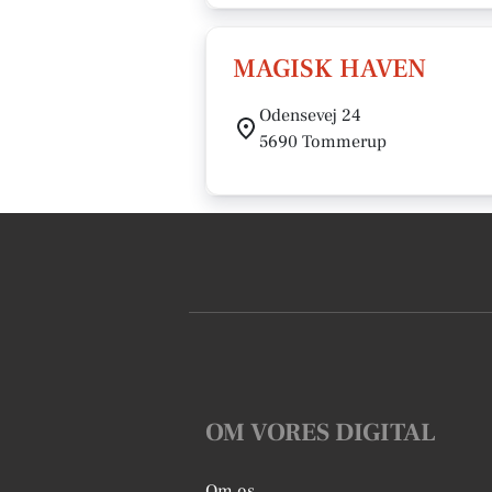
MAGISK HAVEN
Odensevej 24
5690 Tommerup
OM VORES DIGITAL
Om os