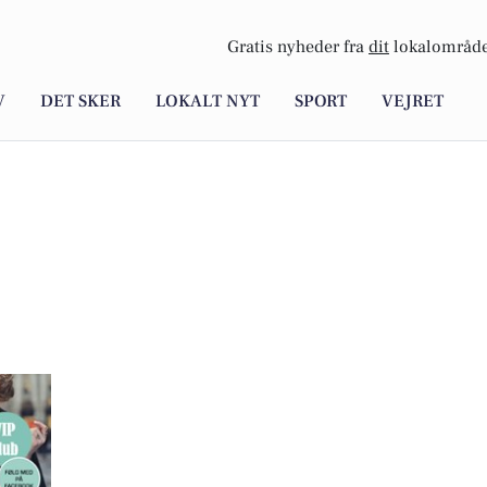
Gratis nyheder fra
dit
lokalområde
V
DET SKER
LOKALT NYT
SPORT
VEJRET