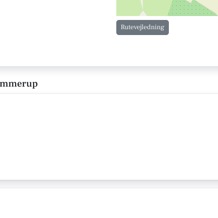
Rutevejledning
 Tommerup