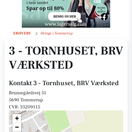
3 - Tornhuset, BRV Værksted
ERHVERV
Øvrige i Tommerup
3 - TORNHUSET, BRV
VÆRKSTED
Kontakt 3 - Tornhuset, BRV Værksted
Brunsegårdsvej 51
5690 Tommerup
CVR: 35209115
+
−