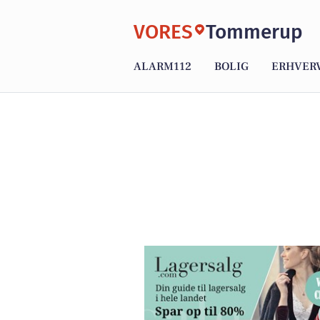
VORES
Tommerup
ALARM112
BOLIG
ERHVER