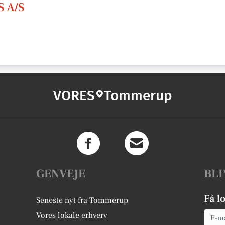
 A/S
VORES
Tommerup
GENVEJE
BLI
Få l
Seneste nyt fra Tommerup
Email
Vores lokale erhverv