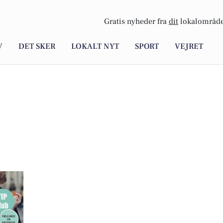
Gratis nyheder fra
dit
lokalområde
V
DET SKER
LOKALT NYT
SPORT
VEJRET