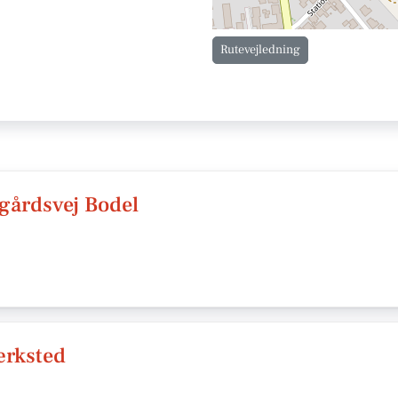
Rutevejledning
gårdsvej Bodel
ærksted