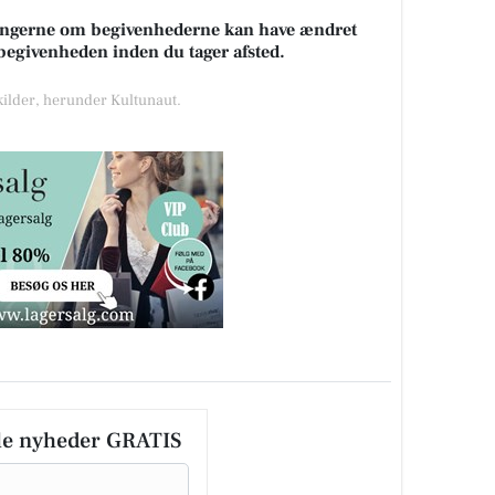
sningerne om begivenhederne kan have ændret
k begivenheden inden du tager afsted.
 kilder, herunder Kultunaut.
le nyheder GRATIS