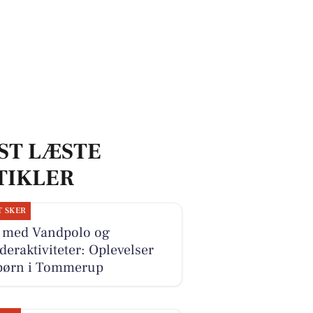
ST LÆSTE
TIKLER
T SKER
 med Vandpolo og
deraktiviteter: Oplevelser
 børn i Tommerup