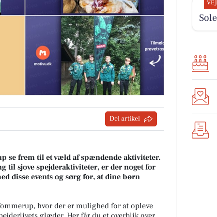
VE
Sole
Del artikel
 se frem til et væld af spændende aktiviteter.
il sjove spejderaktiviteter, er der noget for
d disse events og sørg for, at dine børn
 Tommerup, hvor der er mulighed for at opleve
ejderlivets glæder. Her får du et overblik over,