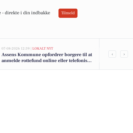
 -
direkte i din indbakke
Tilmeld
07-08-2026 12:39 |
LOKALT NYT
05-08-2026 13:02
‹
›
Assens Kommune opfordrer borgere til at
Top 6 over dy
anmelde rottefund online eller telefonisk
Tommerup. Pr
på hverdage