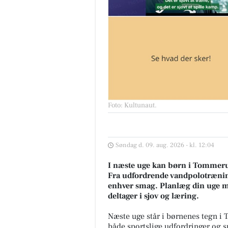
Foto: Kultunaut
.
Søndag d. 09. aug. 2026 - kl. 12:04
I næste uge kan børn i Tommerup
Fra udfordrende vandpolotræning t
enhver smag. Planlæg din uge me
deltager i sjov og læring.
Næste uge står i børnenes tegn i
både sportslige udfordringer og sp