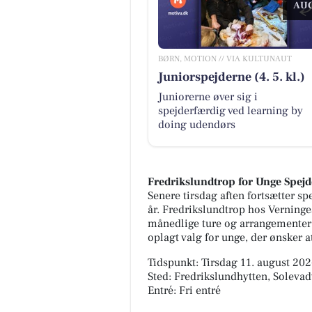
AUG
BØRN, MOTION // VIA KULTUNAUT
Juniorspejderne (4. 5. kl.)
Juniorerne øver sig i
spejderfærdig ved learning by
doing udendørs
Fredrikslundtrop for Unge Spejd
Senere tirsdag aften fortsætter sp
år. Fredrikslundtrop hos Verninges
månedlige ture og arrangementer, 
oplagt valg for unge, der ønsker 
Tidspunkt: Tirsdag 11. august 2026
Sted: Fredrikslundhytten, Soleva
Entré: Fri entré