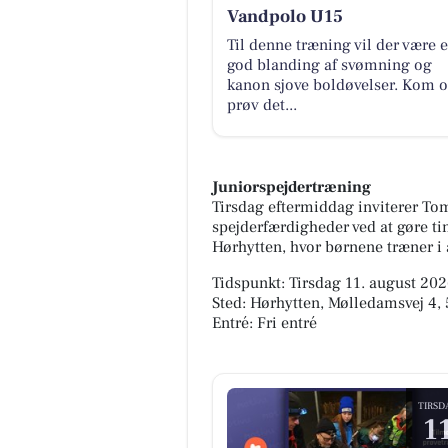
Vandpolo U15
Til denne træning vil der være 
god blanding af svømning og
kanon sjove boldøvelser. Kom 
prøv det...
Juniorspejdertræning
Tirsdag eftermiddag inviterer T
spejderfærdigheder ved at gøre ti
Hørhytten, hvor børnene træner i 
Tidspunkt: Tirsdag 11. august 2026
Sted: Hørhytten, Mølledamsvej 4
Entré: Fri entré
TIRSD
1