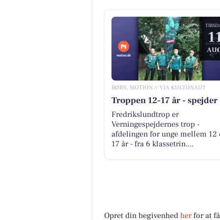
TIRSD
1
AUG
BØRN, MOTION // VIA KULTUNAUT
Troppen 12-17 år - spejder
Fredrikslundtrop er
Verningespejdernes trop -
afdelingen for unge mellem 12
17 år - fra 6 klassetrin....
Opret din begivenhed
her
for at f