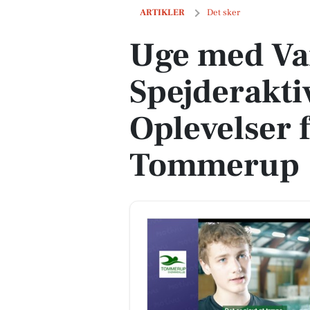
Uge med Vandpolo og Spejderaktivitete
ARTIKLER
Det sker
Uge med Va
Spejderaktiv
Oplevelser f
Tommerup