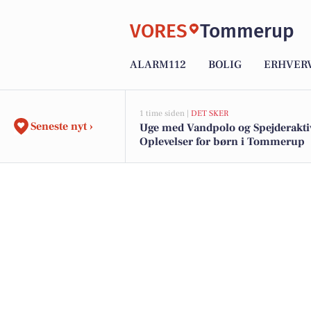
VORES
Tommerup
ALARM112
BOLIG
ERHVER
1 time siden |
DET SKER
Seneste nyt ›
Uge med Vandpolo og Spejderaktiv
Oplevelser for børn i Tommerup