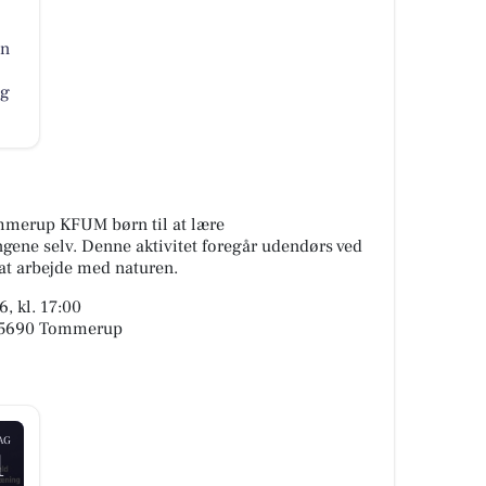
en
og
ommerup KFUM børn til at lære
ngene selv. Denne aktivitet foregår udendørs ved
at arbejde med naturen.
, kl. 17:00
, 5690 Tommerup
AG
1