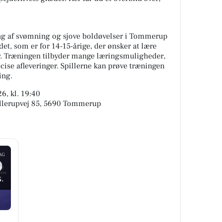
ng af svømning og sjove boldøvelser i Tommerup
t, som er for 14-15-årige, der ønsker at lære
r. Træningen tilbyder mange læringsmuligheder,
ise afleveringer. Spillerne kan prøve træningen
ing.
6, kl. 19:40
lerupvej 85, 5690 Tommerup
AG
0
.