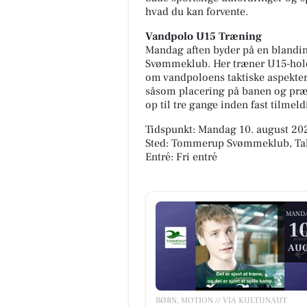
hvad du kan forvente.
Vandpolo U15 Træning
Mandag aften byder på en blandi
Svømmeklub. Her træner U15-holde
om vandpoloens taktiske aspekte
såsom placering på banen og præc
op til tre gange inden fast tilmeld
Tidspunkt: Mandag 10. august 202
Sted: Tommerup Svømmeklub, Tal
Entré: Fri entré
MAND
1
AUG
BØRN, MOTION // VIA KULTUNAUT