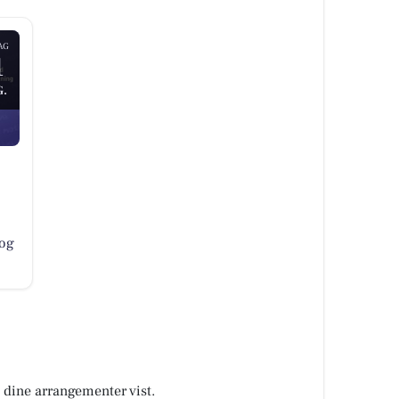
AG
1
.
 og
å dine arrangementer vist.