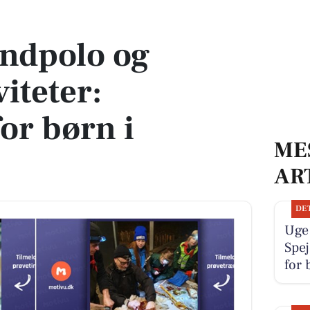
r: Oplevelser for børn i Tommerup
ndpolo og
iteter:
or børn i
ME
AR
DE
Uge
Spej
for