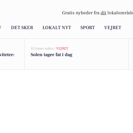
Gratis nyheder fra
dit
lokalområde
V
DET SKER
LOKALT NYT
SPORT
VEJRET
10 timer siden |
VEJRET
iteter:
Solen tager fat i dag