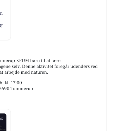
en
og
ommerup KFUM børn til at lære
ngene selv. Denne aktivitet foregår udendørs ved
at arbejde med naturen.
, kl. 17:00
, 5690 Tommerup
AG
1