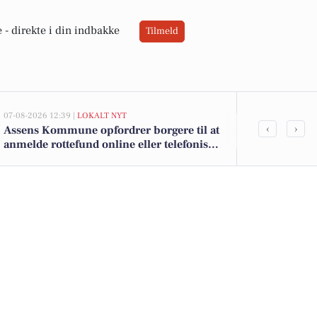
 -
direkte i din indbakke
Tilmeld
07-08-2026 12:39 |
LOKALT NYT
05-08-2026 13:02
‹
›
Assens Kommune opfordrer borgere til at
Top 6 over dy
anmelde rottefund online eller telefonisk
Tommerup. Pr
på hverdage