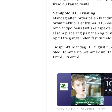
hvad du kan forvente.
Vandpolo U15 Træning
Mandag aften byder på en blandi
Svømmeklub. Her træner U15-holde
om vandpoloens taktiske aspekte
såsom placering på banen og præc
op til tre gange inden fast tilmeld
Tidspunkt: Mandag 10. august 202
Sted: Tommerup Svømmeklub, Tal
Entré: Fri entré
MAND
1
AUG
BØRN, MOTION // VIA KULTUNAUT