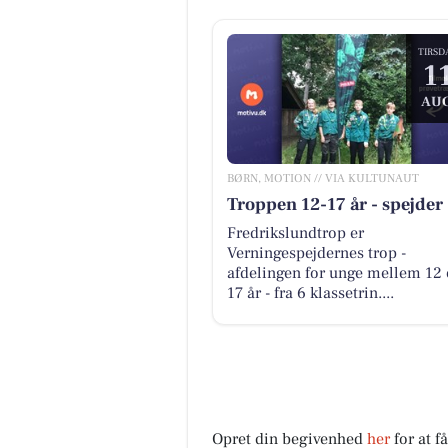
TIRSD
1
AUG
BØRN, MOTION // VIA KULTUNAUT
Troppen 12-17 år - spejder
Fredrikslundtrop er
Verningespejdernes trop -
afdelingen for unge mellem 12
17 år - fra 6 klassetrin....
Opret din begivenhed
her
for at f