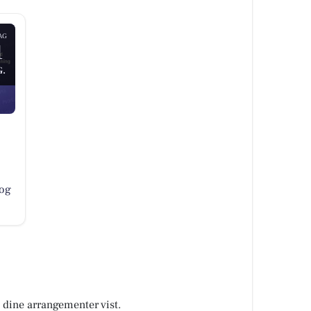
AG
1
.
 og
å dine arrangementer vist.