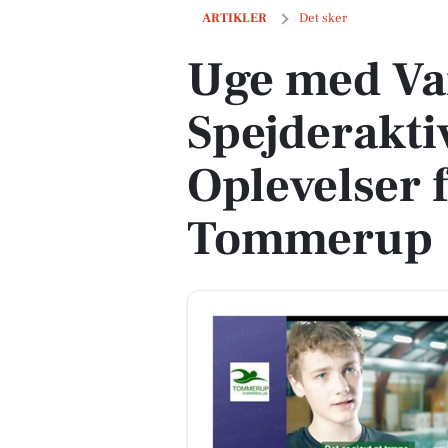
Uge med Vandpolo og Spejderaktivitete
ARTIKLER
Det sker
Uge med Va
Spejderaktiv
Oplevelser f
Tommerup