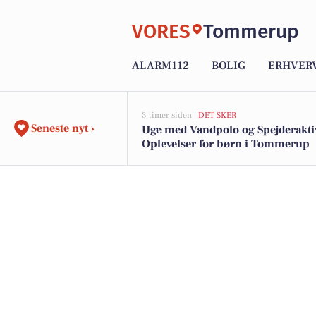
VORES
Tommerup
ALARM112
BOLIG
ERHVER
3 timer siden |
DET SKER
Seneste nyt ›
Uge med Vandpolo og Spejderaktiv
Oplevelser for børn i Tommerup