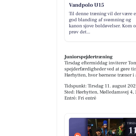
Vandpolo U15
Til denne træning vil der være 
god blanding af svømning og
kanon sjove boldøvelser. Kom 
prøv det...
Juniorspejdertræning
Tirsdag eftermiddag inviterer T
spejderfærdigheder ved at gøre ti
Hørhytten, hvor børnene træner i 
Tidspunkt: Tirsdag 11. august 2026
Sted: Hørhytten, Mølledamsvej 4
Entré: Fri entré
TIRSD
1