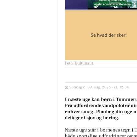
Foto: Kultunaut
.
Søndag d. 09. aug. 2026 - kl. 12:04
I næste uge kan børn i Tommerup
Fra udfordrende vandpolotræning t
enhver smag. Planlæg din uge me
deltager i sjov og læring.
Næste uge står i børnenes tegn i
både sportslige udfordringer og sp