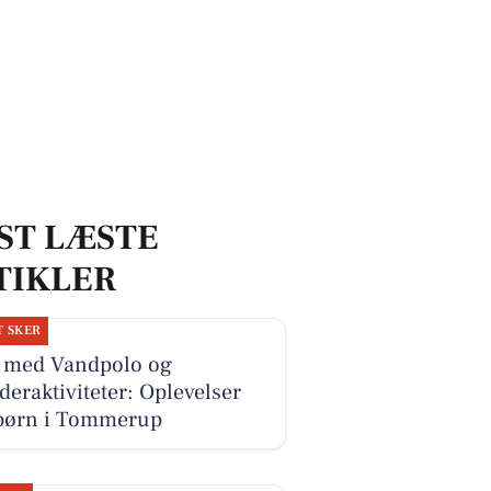
ST LÆSTE
TIKLER
T SKER
 med Vandpolo og
deraktiviteter: Oplevelser
 børn i Tommerup