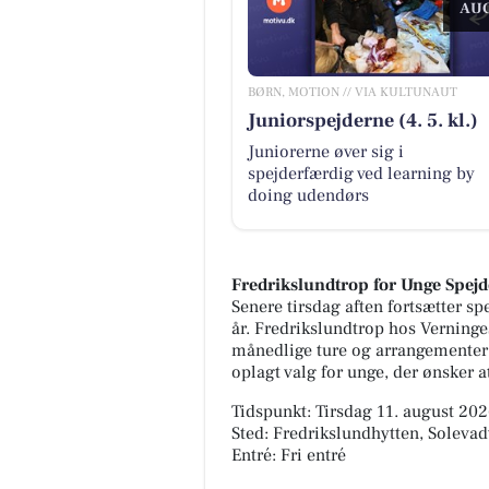
AUG
BØRN, MOTION // VIA KULTUNAUT
Juniorspejderne (4. 5. kl.)
Juniorerne øver sig i
spejderfærdig ved learning by
doing udendørs
Fredrikslundtrop for Unge Spejd
Senere tirsdag aften fortsætter sp
år. Fredrikslundtrop hos Verninges
månedlige ture og arrangementer, 
oplagt valg for unge, der ønsker 
Tidspunkt: Tirsdag 11. august 2026
Sted: Fredrikslundhytten, Soleva
Entré: Fri entré