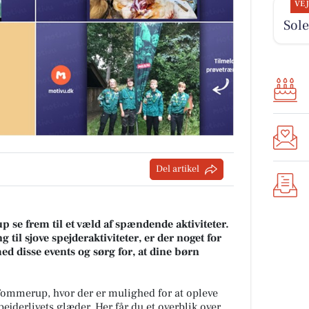
VE
Sole
Del artikel
 se frem til et væld af spændende aktiviteter.
il sjove spejderaktiviteter, er der noget for
d disse events og sørg for, at dine børn
 Tommerup, hvor der er mulighed for at opleve
ejderlivets glæder. Her får du et overblik over,