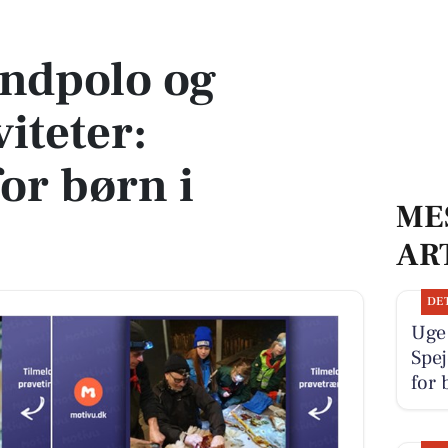
r: Oplevelser for børn i Tommerup
ndpolo og
iteter:
or børn i
ME
AR
DE
Uge
Spej
for