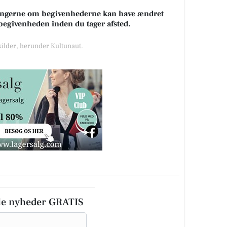
sningerne om begivenhederne kan have ændret
k begivenheden inden du tager afsted.
 kilder, herunder Kultunaut.
le nyheder GRATIS