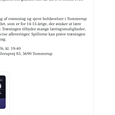
ng af svømning og sjove boldøvelser i Tommerup
t, som er for 14-15-årige, der ønsker at lære
r. Træningen tilbyder mange læringsmuligheder,
ise afleveringer. Spillerne kan prøve træningen
ing.
6, kl. 19:40
lerupvej 85, 5690 Tommerup
AG
0
.