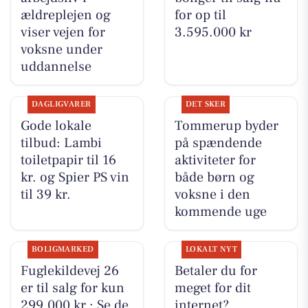
ældreplejen og
for op til
viser vejen for
3.595.000 kr
voksne under
uddannelse
DAGLIGVARER
DET SKER
Gode lokale
Tommerup byder
tilbud: Lambi
på spændende
toiletpapir til 16
aktiviteter for
kr. og Spier PS vin
både børn og
til 39 kr.
voksne i den
kommende uge
BOLIGMARKED
LOKALT NYT
Fuglekildevej 26
Betaler du for
er til salg for kun
meget for dit
299.000 kr.: Se de
internet?