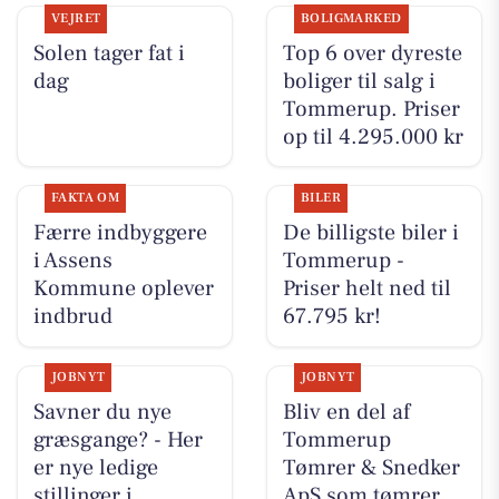
VEJRET
BOLIGMARKED
Solen tager fat i
Top 6 over dyreste
dag
boliger til salg i
Tommerup. Priser
op til 4.295.000 kr
FAKTA OM
BILER
Færre indbyggere
De billigste biler i
i Assens
Tommerup -
Kommune oplever
Priser helt ned til
indbrud
67.795 kr!
JOBNYT
JOBNYT
Savner du nye
Bliv en del af
græsgange? - Her
Tommerup
er nye ledige
Tømrer & Snedker
stillinger i
ApS som tømrer