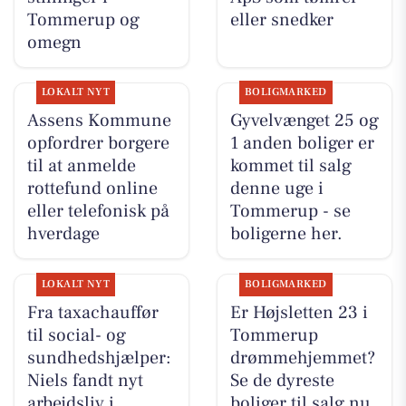
Tommerup og
eller snedker
omegn
LOKALT NYT
BOLIGMARKED
Assens Kommune
Gyvelvænget 25 og
opfordrer borgere
1 anden boliger er
til at anmelde
kommet til salg
rottefund online
denne uge i
eller telefonisk på
Tommerup - se
hverdage
boligerne her.
LOKALT NYT
BOLIGMARKED
Fra taxachauffør
Er Højsletten 23 i
til social- og
Tommerup
sundhedshjælper:
drømmehjemmet?
Niels fandt nyt
Se de dyreste
arbejdsliv i
boliger til salg nu