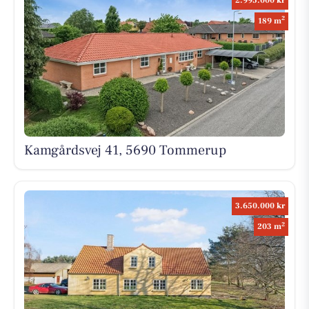
2.995.000 kr
2
189 m
Kamgårdsvej 41, 5690 Tommerup
3.650.000 kr
2
203 m