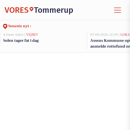
VORES
Tommerup
Seneste nyt ›
4 timer siden |
VEJRET
07-08-2026 12:39 |
LOKA
Solen tager fat i dag
Assens Kommune opfor
anmelde rottefund onl
hverdage