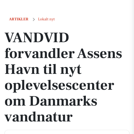
VANDVID forvandler Assens Havn til nyt oplevelsescenter om Danma
ARTIKLER
Lokalt nyt
VANDVID
forvandler Assens
Havn til nyt
oplevelsescenter
om Danmarks
vandnatur