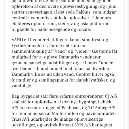
på Midtermolen. Senere samme måned begynder
opførelsen af den ovale oplevelsesbygning, og i juni
starter renoveringen af det røde Pakhus, som indgår
centralt i centerets samlede oplevelser. Udendørs
etableres opholdsrum, stenrev og fiskeplatforme –
til glæde for både besøgende og lokale.
VANDVID-centeret, tidligere kendt som Kyst- og
Lystfiskercenteret, får navnet som en
sammentrækning af ”vand” og ”viden”. Gæsterne får
mulighed for at opleve Danmarks vandnatur
gennem sanselige udstillinger og se landet ”under
overfladen”, blandt andet med fokus på, hvordan
Danmark ville se ud uden vand. Centret bliver også
formidler og samlingspunkt for dansk lystfiskeri og
vandpleje.
Bag byggeriet står flere erfarne entreprenører. CJ A/S
skal stå for opførelsen af den nye bygning, Lebæk
A/S for restaureringen af Pakhuset, og TC Anlæg A/S
for omdannelsen af Midtermolen og havneområdet.
Trias AVI udarbejder de mange oplevelsesrige
udstillinger, og arkitektfirmaet 3XN A/S har tegnet