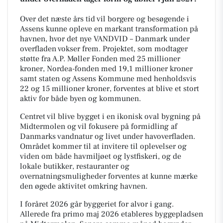
Over det næste års tid vil borgere og besøgende i
Assens kunne opleve en markant transformation på
havnen, hvor det nye VANDVID – Danmark under
overfladen vokser frem. Projektet, som modtager
støtte fra A.P. Møller Fonden med 25 millioner
kroner, Nordea-fonden med 19,1 millioner kroner
samt staten og Assens Kommune med henholdsvis
22 og 15 millioner kroner, forventes at blive et stort
aktiv for både byen og kommunen.
Centret vil blive bygget i en ikonisk oval bygning på
Midtermolen og vil fokusere på formidling af
Danmarks vandnatur og livet under havoverfladen.
Området kommer til at invitere til oplevelser og
viden om både havmiljøet og lystfiskeri, og de
lokale butikker, restauranter og
overnatningsmuligheder forventes at kunne mærke
den øgede aktivitet omkring havnen.
I foråret 2026 går byggeriet for alvor i gang.
Allerede fra primo maj 2026 etableres byggepladsen