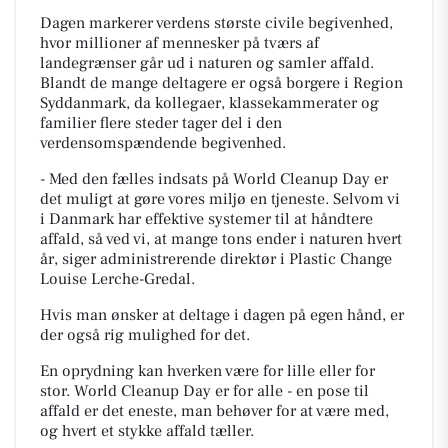
Dagen markerer verdens største civile begivenhed,
hvor millioner af mennesker på tværs af
landegrænser går ud i naturen og samler affald.
Blandt de mange deltagere er også borgere i Region
Syddanmark, da kollegaer, klassekammerater og
familier flere steder tager del i den
verdensomspændende begivenhed.
- Med den fælles indsats på World Cleanup Day er
det muligt at gøre vores miljø en tjeneste. Selvom vi
i Danmark har effektive systemer til at håndtere
affald, så ved vi, at mange tons ender i naturen hvert
år, siger administrerende direktør i Plastic Change
Louise Lerche-Gredal.
Hvis man ønsker at deltage i dagen på egen hånd, er
der også rig mulighed for det.
En oprydning kan hverken være for lille eller for
stor. World Cleanup Day er for alle - en pose til
affald er det eneste, man behøver for at være med,
og hvert et stykke affald tæller.