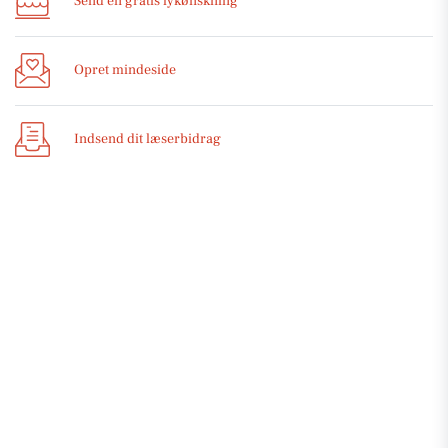
Send en gratis lykønskning
Opret mindeside
Indsend dit læserbidrag