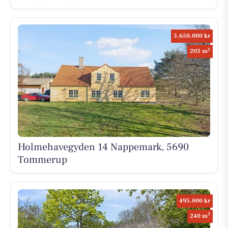
3.650.000 kr
2
203 m
Holmehavegyden 14 Nappemark, 5690
Tommerup
495.000 kr
2
240 m