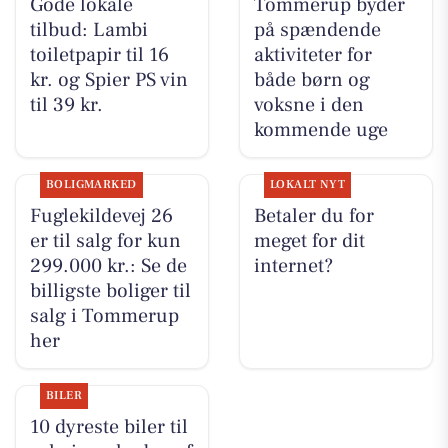
Gode lokale
Tommerup byder
tilbud: Lambi
på spændende
toiletpapir til 16
aktiviteter for
kr. og Spier PS vin
både børn og
til 39 kr.
voksne i den
kommende uge
BOLIGMARKED
LOKALT NYT
Fuglekildevej 26
Betaler du for
er til salg for kun
meget for dit
299.000 kr.: Se de
internet?
billigste boliger til
salg i Tommerup
her
BILER
10 dyreste biler til