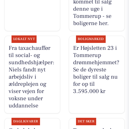
kommet til salg
denne uge i
Tommerup - se
boligerne her.
LOKALT NYT
BOLIGMARKED
Fra taxachauffør
Er Højsletten 23 i
til social- og
Tommerup
sundhedshjælper:
drømmehjemmet?
Niels fandt nyt
Se de dyreste
arbejdsliv i
boliger til salg nu
ældreplejen og
for op til
viser vejen for
3.595.000 kr
voksne under
uddannelse
DAGLIGVARER
DET SKER