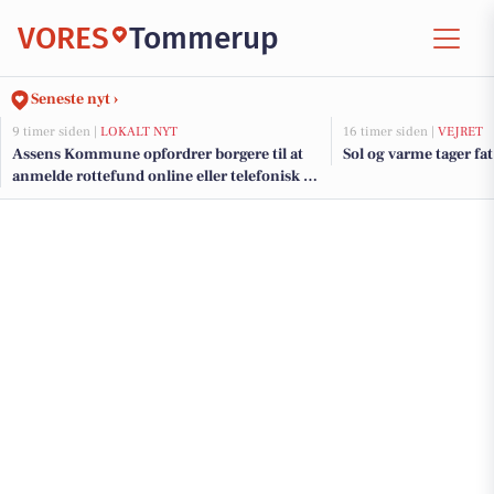
VORES
Tommerup
Seneste nyt ›
9 timer siden |
LOKALT NYT
16 timer siden |
VEJRET
Assens Kommune opfordrer borgere til at
Sol og varme tager fat
anmelde rottefund online eller telefonisk på
hverdage