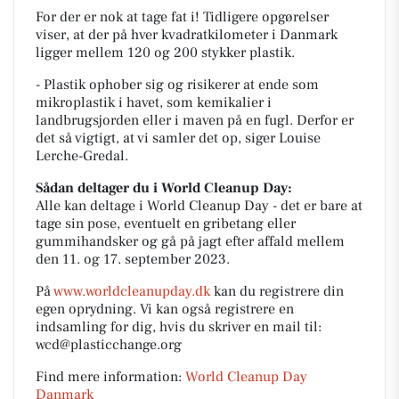
For der er nok at tage fat i! Tidligere opgørelser
viser, at der på hver kvadratkilometer i Danmark
ligger mellem 120 og 200 stykker plastik.
- Plastik ophober sig og risikerer at ende som
mikroplastik i havet, som kemikalier i
landbrugsjorden eller i maven på en fugl. Derfor er
det så vigtigt, at vi samler det op, siger Louise
Lerche-Gredal.
Sådan deltager du i World Cleanup Day:
Alle kan deltage i World Cleanup Day - det er bare at
tage sin pose, eventuelt en gribetang eller
gummihandsker og gå på jagt efter affald mellem
den 11. og 17. september 2023.
På
www.worldcleanupday.dk
kan du registrere din
egen oprydning. Vi kan også registrere en
indsamling for dig, hvis du skriver en mail til:
wcd@plasticchange.org
Find mere information:
World Cleanup Day
Danmark