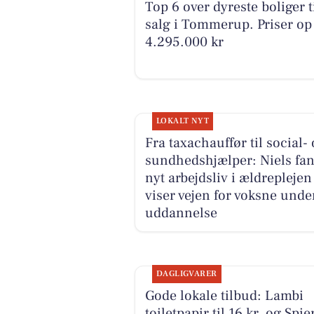
Top 6 over dyreste boliger t
salg i Tommerup. Priser op 
4.295.000 kr
LOKALT NYT
Fra taxachauffør til social-
sundhedshjælper: Niels fan
nyt arbejdsliv i ældreplejen
viser vejen for voksne unde
uddannelse
DAGLIGVARER
Gode lokale tilbud: Lambi
toiletpapir til 16 kr. og Spie