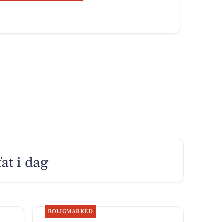
fat i dag
BOLIGMARKED