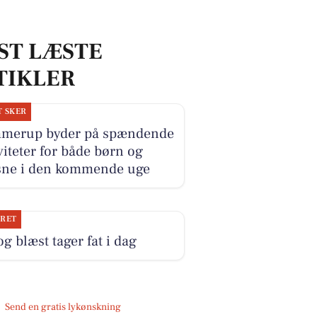
ST LÆSTE
TIKLER
T SKER
merup byder på spændende
viteter for både børn og
sne i den kommende uge
JRET
og blæst tager fat i dag
Send en gratis lykønskning