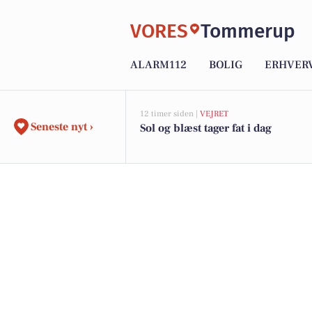
VORES
Tommerup
ALARM112
BOLIG
ERHVER
12 timer siden |
VEJRET
Seneste nyt ›
Sol og blæst tager fat i dag