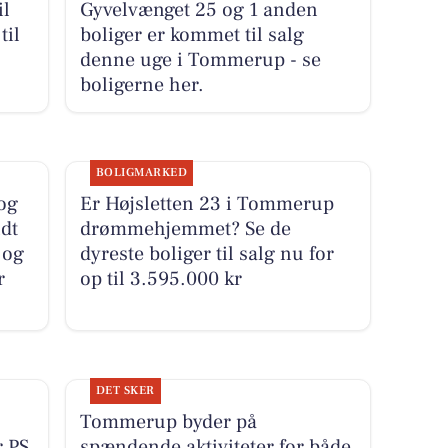
il
Gyvelvænget 25 og 1 anden
til
boliger er kommet til salg
denne uge i Tommerup - se
boligerne her.
BOLIGMARKED
 og
Er Højsletten 23 i Tommerup
dt
drømmehjemmet? Se de
 og
dyreste boliger til salg nu for
r
op til 3.595.000 kr
DET SKER
Tommerup byder på
r PS
spændende aktiviteter for både