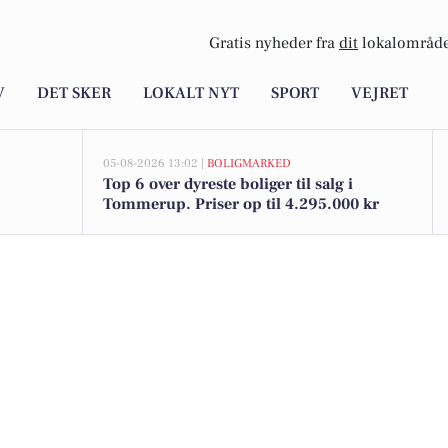
Gratis nyheder fra
dit
lokalområde
V
DET SKER
LOKALT NYT
SPORT
VEJRET
05-08-2026 13:02 |
BOLIGMARKED
Top 6 over dyreste boliger til salg i
Tommerup. Priser op til 4.295.000 kr