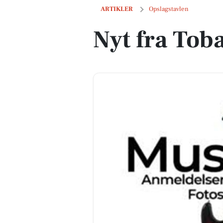
Nyt fra Tobaksgaarden
ARTIKLER
Opslagstavlen
Nyt fra Tob