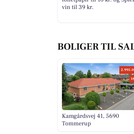
vin til 39 kr.
BOLIGER TIL SA
2.995.0
1
Kamgårdsvej 41, 5690
Tommerup