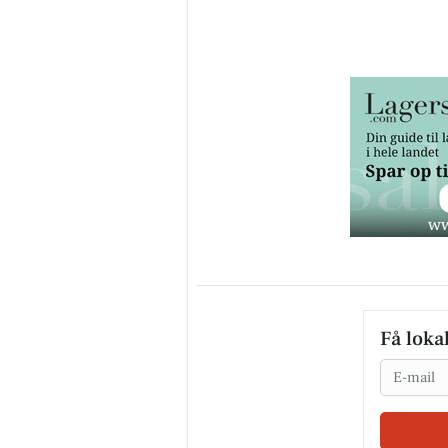
Få loka
Email