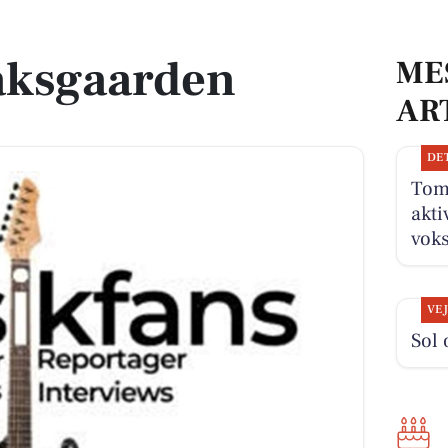
aksgaarden
ME
AR
DE
Tom
akti
vok
VE
Sol 