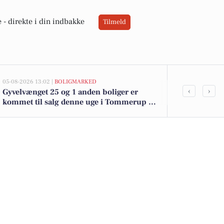
 -
direkte i din indbakke
Tilmeld
05-08-2026 13:02 |
BOLIGMARKED
05-08-2026 10:35
‹
›
Gyvelvænget 25 og 1 anden boliger er
Fra taxachauf
kommet til salg denne uge i Tommerup -
sundhedshjæl
se boligerne her.
arbejdsliv i 
voksne unde