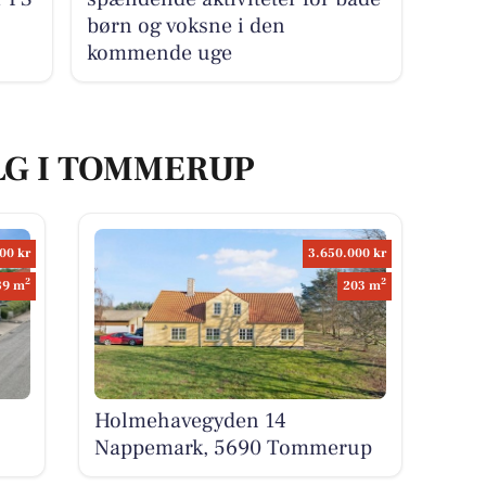
børn og voksne i den
kommende uge
LG I TOMMERUP
00 kr
3.650.000 kr
2
2
89 m
203 m
Holmehavegyden 14
Nappemark, 5690 Tommerup