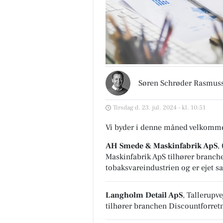
Søren Schrøder Rasmus
Tirsdag d. 23. jul. 2024 - kl. 10:51
Vi byder i denne måned velkomme
AH Smede & Maskinfabrik ApS
,
Maskinfabrik ApS tilhører branc
tobaksvareindustrien
og er ejet s
Langholm Detail ApS
, Tallerup
tilhører branchen
Discountforret