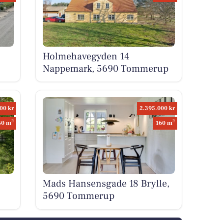
Holmehavegyden 14
Nappemark, 5690 Tommerup
00 kr
2.395.000 kr
2
2
40 m
160 m
Mads Hansensgade 18 Brylle,
5690 Tommerup