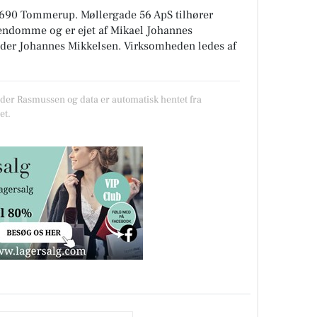
 5690 Tommerup
.
Møllergade 56 ApS tilhører
ejendomme
og er ejet af Mikael Johannes
der Johannes Mikkelsen. Virksomheden ledes af
øder Rasmussen og data er automatisk hentet fra
et.