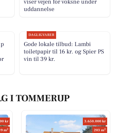
viser vejen for voksne under
uddannelse
DAGLIGVARER
up
Gode lokale tilbud: Lambi
toiletpapir til 16 kr. og Spier PS
or
vin til 39 kr.
LG I TOMMERUP
00 kr
3.650.000 kr
2
2
89 m
203 m