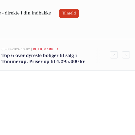
 -
direkte i din indbakke
Tilmeld
05-08-2026 13:02 |
BOLIGMARKED
05-08-2026 13:02
‹
›
Top 6 over dyreste boliger til salg i
Gyvelvænget 
Tommerup. Priser op til 4.295.000 kr
kommet til 
se boligerne