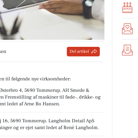
sen
Del artikel
n til følgende nye virksomheder:
 Østerbro 4, 5690 Tommerup
.
AH Smede &
hen
Fremstilling af maskiner til føde-, drikke- og
amt ledet af Arne Bo Hansen.
vej 16, 5690 Tommerup
.
Langholm Detail ApS
ninger
og er ejet samt ledet af René Langholm.