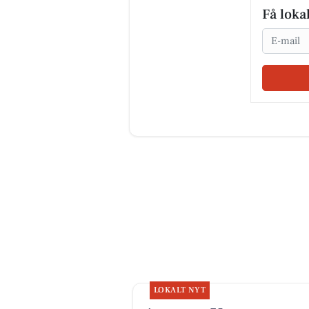
Få loka
Email
LOKALT NYT