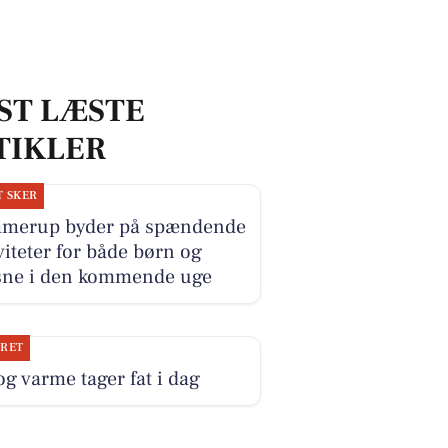
ST LÆSTE
TIKLER
T SKER
merup byder på spændende
viteter for både børn og
sne i den kommende uge
JRET
og varme tager fat i dag