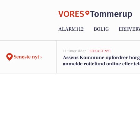
VORES
Tommerup
ALARM112
BOLIG
ERHVER
11 timer siden |
LOKALT NYT
Seneste nyt ›
Assens Kommune opfordrer borger
anmelde rottefund online eller te
på hverdage