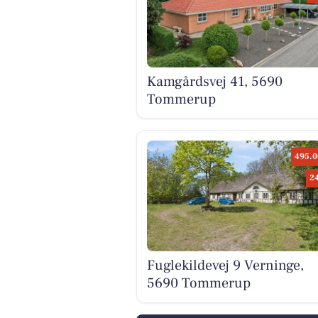
Kamgårdsvej 41, 5690
Tommerup
495.0
2
Fuglekildevej 9 Verninge,
5690 Tommerup