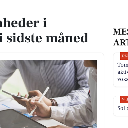
e måned
heder i
ME
 sidste måned
AR
DE
Tom
akti
vok
VE
Sol 