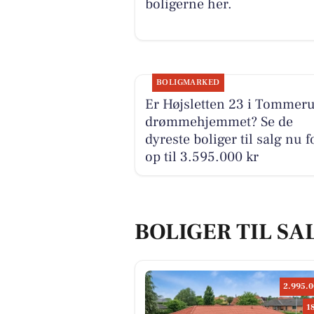
boligerne her.
BOLIGMARKED
Er Højsletten 23 i Tommer
drømmehjemmet? Se de
dyreste boliger til salg nu f
op til 3.595.000 kr
BOLIGER TIL SA
2.995.0
1