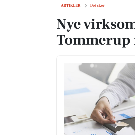
Nye virksomheder i Tommerup i sidst
ARTIKLER
Det sker
Nye virksom
Tommerup i