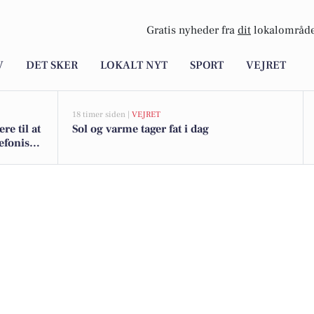
Gratis nyheder fra
dit
lokalområde
V
DET SKER
LOKALT NYT
SPORT
VEJRET
18 timer siden |
VEJRET
e til at
Sol og varme tager fat i dag
lefonisk