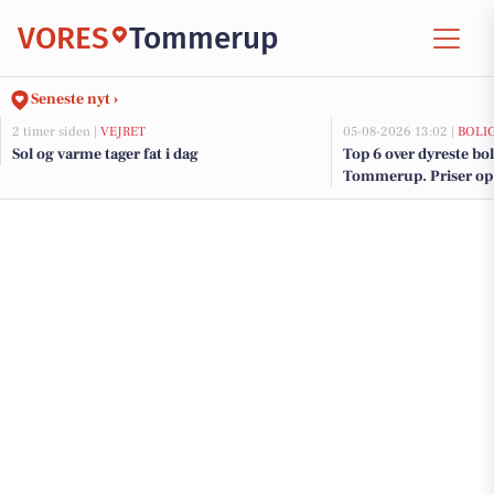
VORES
Tommerup
Seneste nyt ›
2 timer siden |
VEJRET
05-08-2026 13:02 |
BOLI
Sol og varme tager fat i dag
Top 6 over dyreste boli
Tommerup. Priser op 