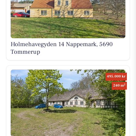
Holmehavegyden 14 Nappemark, 5690
Tommerup
495.000 kr
2
240 m