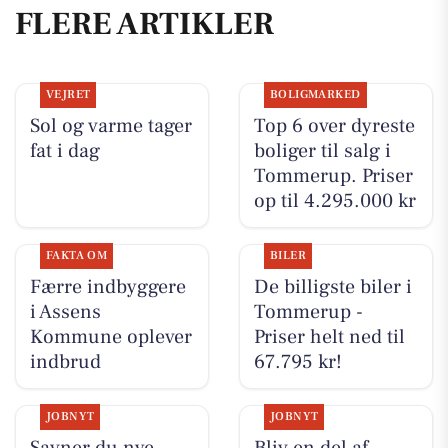
FLERE ARTIKLER
VEJRET
BOLIGMARKED
Sol og varme tager
Top 6 over dyreste
fat i dag
boliger til salg i
Tommerup. Priser
op til 4.295.000 kr
FAKTA OM
BILER
Færre indbyggere
De billigste biler i
i Assens
Tommerup -
Kommune oplever
Priser helt ned til
indbrud
67.795 kr!
JOBNYT
JOBNYT
Savner du nye
Bliv en del af