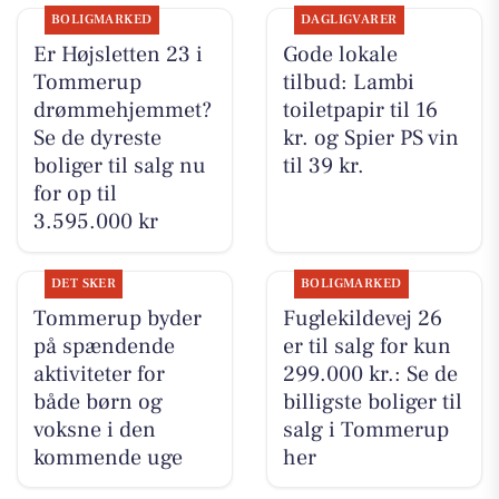
BOLIGMARKED
DAGLIGVARER
Er Højsletten 23 i
Gode lokale
Tommerup
tilbud: Lambi
drømmehjemmet?
toiletpapir til 16
Se de dyreste
kr. og Spier PS vin
boliger til salg nu
til 39 kr.
for op til
3.595.000 kr
DET SKER
BOLIGMARKED
Tommerup byder
Fuglekildevej 26
på spændende
er til salg for kun
aktiviteter for
299.000 kr.: Se de
både børn og
billigste boliger til
voksne i den
salg i Tommerup
kommende uge
her