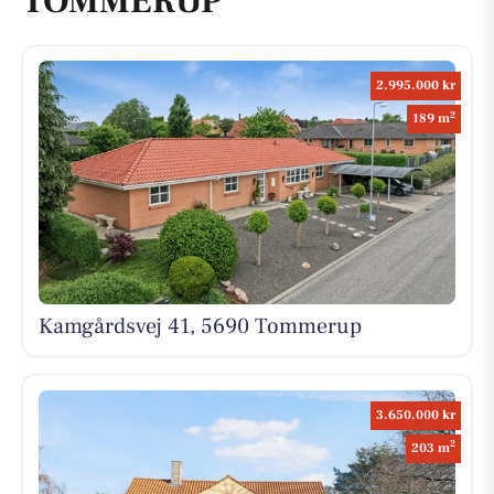
TOMMERUP
2.995.000 kr
2
189 m
Kamgårdsvej 41, 5690 Tommerup
3.650.000 kr
2
203 m