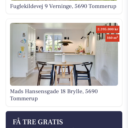
Fuglekildevej 9 Verninge, 5690 Tommerup
2.395.000 kr
2
160 m
Mads Hansensgade 18 Brylle, 5690
Tommerup
FÅ TRE GRATIS