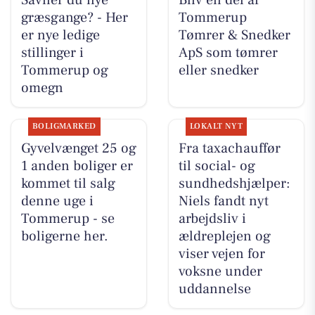
græsgange? - Her
Tommerup
er nye ledige
Tømrer & Snedker
stillinger i
ApS som tømrer
Tommerup og
eller snedker
omegn
BOLIGMARKED
LOKALT NYT
Gyvelvænget 25 og
Fra taxachauffør
1 anden boliger er
til social- og
kommet til salg
sundhedshjælper:
denne uge i
Niels fandt nyt
Tommerup - se
arbejdsliv i
boligerne her.
ældreplejen og
viser vejen for
voksne under
uddannelse