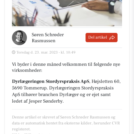
Søren Schrøder
Del artikel
Rasmussen
Torsdag d. 23. mar. 2023 - kl. 10:49
Vi byder i denne måned velkommen til følgende nye
virksomheder:
Dyrlægeringen Stordyrspraksis ApS
, Højsletten 60,
5690 Tommerup
.
Dyrlægeringen Stordyrspraksis
ApS tilhører branchen
Dyrlæger
og er ejet samt
ledet af Jesper Sønderby.
Denne artikel er skrevet af Søren Schrøder Rasmussen og
data er automatisk hentet fra eksterne kilder, herunder CVR
registeret.