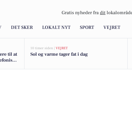
Gratis nyheder fra
dit
lokalområde
V
DET SKER
LOKALT NYT
SPORT
VEJRET
10 timer siden |
VEJRET
e til at
Sol og varme tager fat i dag
lefonisk