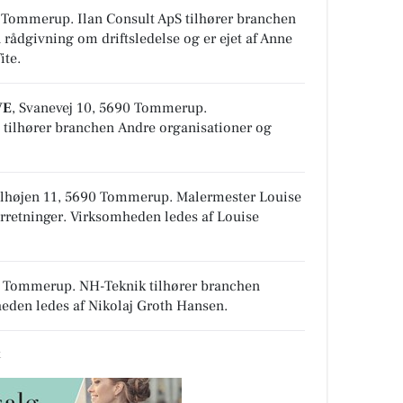
90 Tommerup
.
Ilan Consult ApS tilhører branchen
rådgivning om driftsledelse
og er ejet af Anne
ite.
VE
, Svanevej 10, 5690 Tommerup
.
ilhører branchen
Andre organisationer og
glhøjen 11, 5690 Tommerup
.
Malermester Louise
rretninger
. Virksomheden ledes af Louise
90 Tommerup
.
NH-Teknik tilhører branchen
eden ledes af Nikolaj Groth Hansen.
k