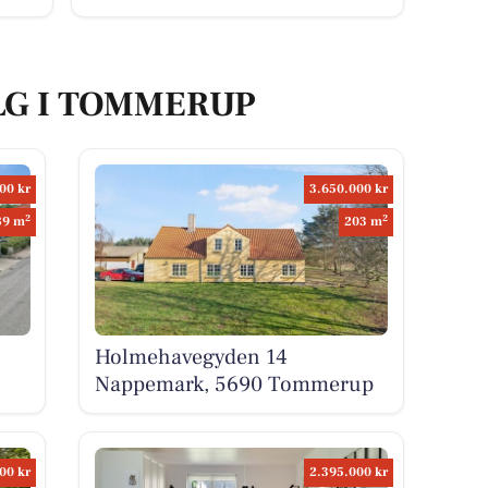
LG I TOMMERUP
00 kr
3.650.000 kr
2
2
89 m
203 m
Holmehavegyden 14
Nappemark, 5690 Tommerup
00 kr
2.395.000 kr