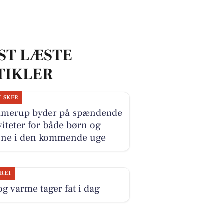
ST LÆSTE
TIKLER
T SKER
merup byder på spændende
viteter for både børn og
sne i den kommende uge
JRET
og varme tager fat i dag