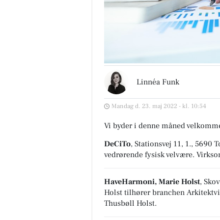
Linnéa Funk
Mandag d. 23. maj 2022 - kl. 10:54
Vi byder i denne måned velkomme
DeCiTo
, Stationsvej 11, 1., 569
vedrørende fysisk velvære
. Virks
HaveHarmoni, Marie Holst
, Sko
Holst tilhører branchen
Arkitekt
Thusbøll Holst.