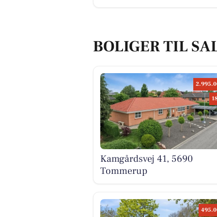
BOLIGER TIL SA
2.995.0
1
Kamgårdsvej 41, 5690
Tommerup
495.0