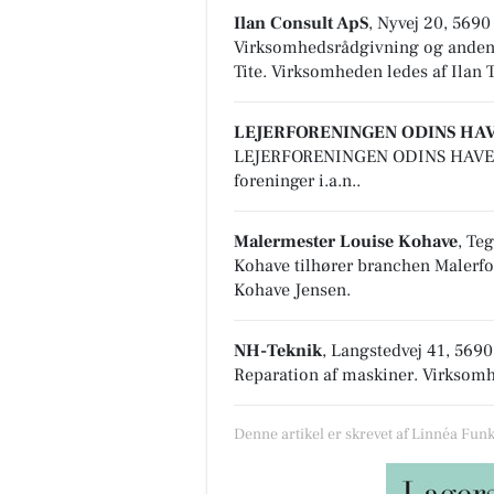
Ilan Consult ApS
, Nyvej 20, 56
Virksomhedsrådgivning og anden 
Tite. Virksomheden ledes af Ilan T
LEJERFORENINGEN ODINS HA
LEJERFORENINGEN ODINS HAVE t
foreninger i.a.n.
.
Malermester Louise Kohave
, Te
Kohave tilhører branchen
Malerfo
Kohave Jensen.
NH-Teknik
, Langstedvej 41, 56
Reparation af maskiner
. Virksomh
Denne artikel er skrevet af Linnéa Fun