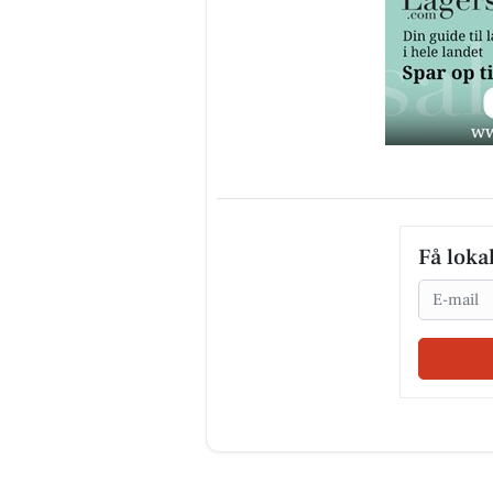
Få loka
Email