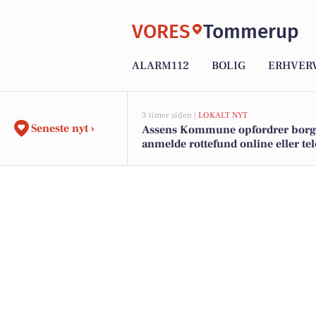
VORES
Tommerup
ALARM112
BOLIG
ERHVER
3 timer siden |
LOKALT NYT
Seneste nyt ›
Assens Kommune opfordrer borger
anmelde rottefund online eller te
på hverdage