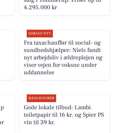
salg i Tommerup. Priser op til
4.295.000 kr
LOKALT NYT
Fra taxachauffør til social- og
sundhedshjælper: Niels fandt
nyt arbejdsliv i ældreplejen og
viser vejen for voksne under
uddannelse
DAGLIGVARER
up
Gode lokale tilbud: Lambi
toiletpapir til 16 kr. og Spier PS
or
vin til 39 kr.