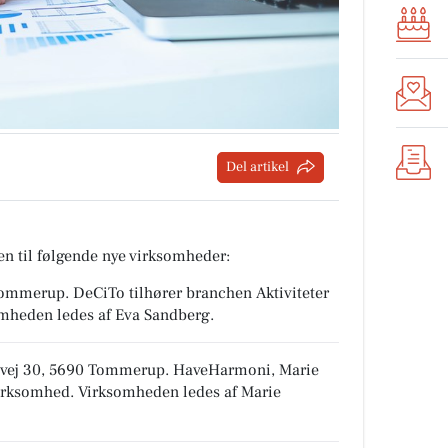
Del artikel
n til følgende nye virksomheder:
0 Tommerup
.
DeCiTo tilhører branchen
Aktiviteter
omheden ledes af Eva Sandberg.
vvej 30, 5690 Tommerup
.
HaveHarmoni, Marie
virksomhed
. Virksomheden ledes af Marie