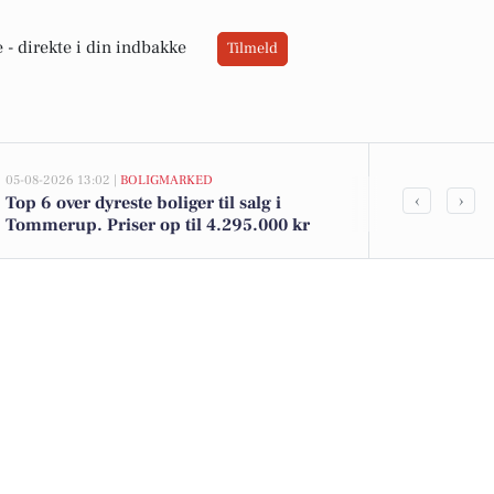
 -
direkte i din indbakke
Tilmeld
05-08-2026 13:02 |
BOLIGMARKED
05-08-2026 13:02
‹
›
Top 6 over dyreste boliger til salg i
Gyvelvænget 
Tommerup. Priser op til 4.295.000 kr
kommet til 
se boligerne