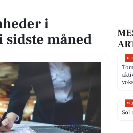
e måned
heder i
ME
 sidste måned
AR
DE
Tom
akti
vok
VE
Sol 