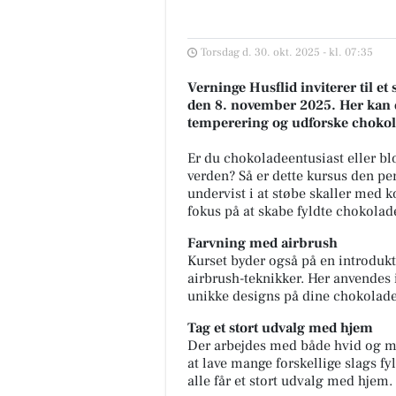
Torsdag d. 30. okt. 2025 - kl. 07:35
Verninge Husflid inviterer til 
den 8. november 2025. Her kan d
temperering og udforske chokol
Er du chokoladeentusiast eller bl
verden? Så er dette kursus den per
undervist i at støbe skaller med 
fokus på at skabe fyldte chokolader
Farvning med airbrush
Kurset byder også på en introdukt
airbrush-teknikker. Her anvendes
unikke designs på dine chokolade
Tag et stort udvalg med hjem
Der arbejdes med både hvid og mø
at lave mange forskellige slags fy
alle får et stort udvalg med hjem.