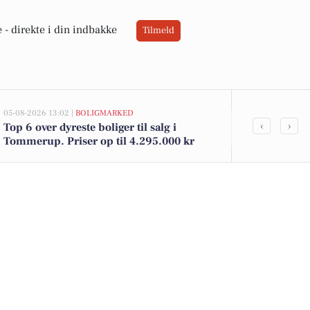
 -
direkte i din indbakke
Tilmeld
05-08-2026 13:02 |
BOLIGMARKED
05-08-2026 13:02
‹
›
Top 6 over dyreste boliger til salg i
Gyvelvænget 
Tommerup. Priser op til 4.295.000 kr
kommet til 
se boligerne