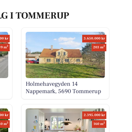
LG I TOMMERUP
00 kr
3.650.000 kr
2
2
89 m
203 m
Holmehavegyden 14
Nappemark, 5690 Tommerup
00 kr
2.395.000 kr
2
2
40 m
160 m