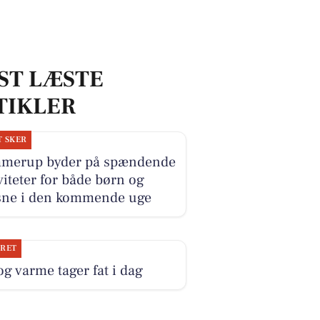
ST LÆSTE
TIKLER
T SKER
merup byder på spændende
viteter for både børn og
sne i den kommende uge
JRET
og varme tager fat i dag