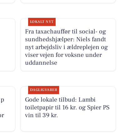
LOKALT NYT
Fra taxachauffør til social- og
sundhedshjælper: Niels fandt
nyt arbejdsliv i ældreplejen og
viser vejen for voksne under
uddannelse
DAGLIGVARER
up
Gode lokale tilbud: Lambi
toiletpapir til 16 kr. og Spier PS
or
vin til 39 kr.