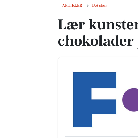
Lær kunsten at lave fyldte chokolader 
ARTIKLER
Det sker
Lær kunsten 
chokolader 