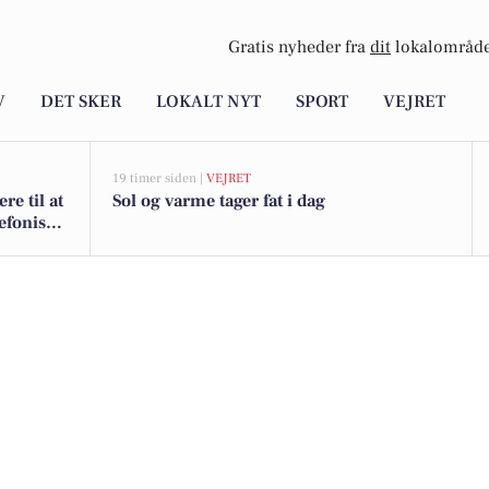
Gratis nyheder fra
dit
lokalområde
V
DET SKER
LOKALT NYT
SPORT
VEJRET
19 timer siden |
VEJRET
e til at
Sol og varme tager fat i dag
lefonisk