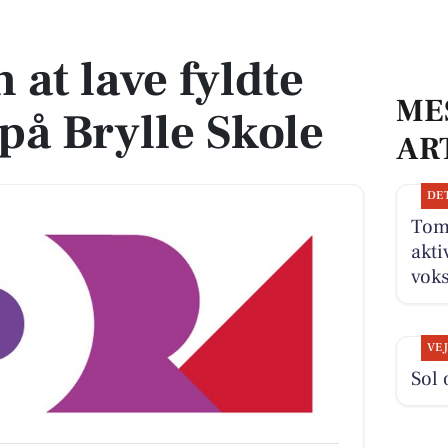
på Brylle Skole
at lave fyldte
ME
på Brylle Skole
AR
DE
Tom
akti
vok
VE
Sol 