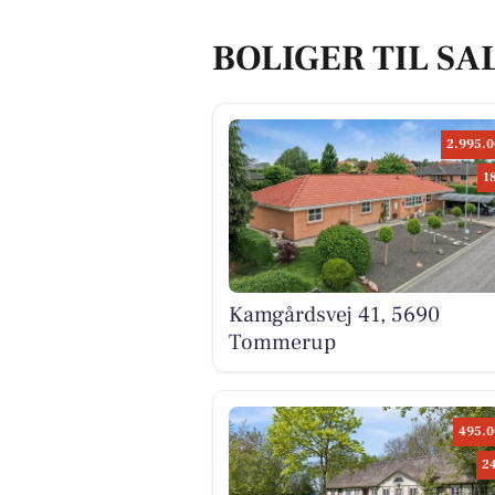
BOLIGER TIL SA
2.995.0
1
Kamgårdsvej 41, 5690
Tommerup
495.0
2