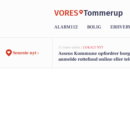
VORES
Tommerup
ALARM112
BOLIG
ERHVER
11 timer siden |
LOKALT NYT
Seneste nyt ›
Assens Kommune opfordrer borger
anmelde rottefund online eller te
på hverdage