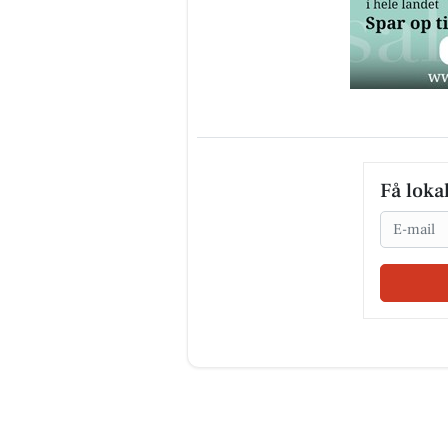
Få loka
Email