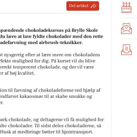
Del artikel
et spændende chokoladekursus på Brylle Skole
u lære at lave fyldte chokolader med den rette
adefarvning med airbrush-teknikker.
ot nysgerrig efter at lære mere om chokoladens
fekte mulighed for dig. På kurset vil du blive
korrekt tempereret chokolade, og der vil være
 af høj kvalitet.
ion til farvning af chokoladeforme ved hjælp af
 indfarvet kakaosmør til at skabe smukke og
r.
rk chokolade, og deltagerne vil få mulighed for
ldte chokolader. Til sidst deles chokoladerne, så
 Husk at medbringe bøtter til hjemtransport.