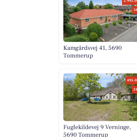
2.995.0
1
Kamgårdsvej 41, 5690
Tommerup
495.0
2
Fuglekildevej 9 Verninge,
5690 Tommerup