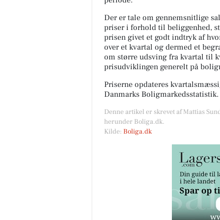
periode.
Der er tale om gennemsnitlige salg
priser i forhold til beliggenhed, s
prisen givet et godt indtryk af hv
over et kvartal og dermed et begræ
om større udsving fra kvartal til 
prisudviklingen generelt på boli
Priserne opdateres kvartalsmæssig
Danmarks Boligmarkedsstatistik.
Denne artikel er skrevet af Mattias Sun
herunder Boliga.dk.
Kilde:
Boliga.dk