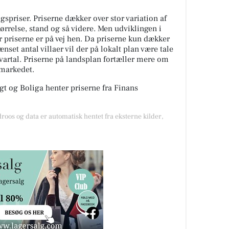
spriser. Priserne dækker over stor variation af
tørrelse, stand og så videre. Men udviklingen i
or priserne er på vej hen. Da priserne kun dækker
nset antal villaer vil der på lokalt plan være tale
kvartal. Priserne på landsplan fortæller mere om
gmarkedet.
t og Boliga henter priserne fra Finans
droos og data er automatisk hentet fra eksterne kilder,