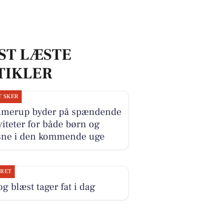
ST LÆSTE
TIKLER
T SKER
merup byder på spændende
viteter for både børn og
sne i den kommende uge
JRET
og blæst tager fat i dag