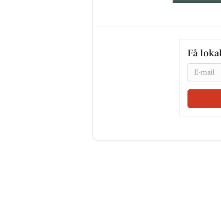
Få loka
Email