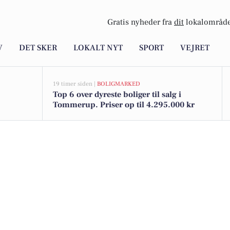
Gratis nyheder fra
dit
lokalområde
V
DET SKER
LOKALT NYT
SPORT
VEJRET
19 timer siden |
BOLIGMARKED
Top 6 over dyreste boliger til salg i
Tommerup. Priser op til 4.295.000 kr