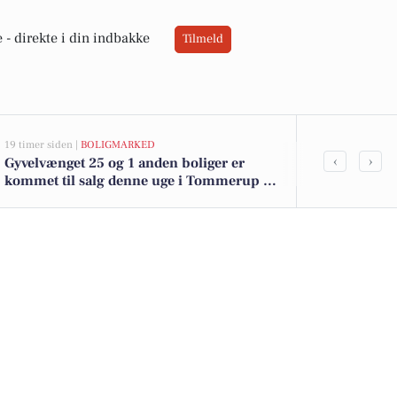
 -
direkte i din indbakke
Tilmeld
19 timer siden |
BOLIGMARKED
21 timer siden |
L
‹
›
Gyvelvænget 25 og 1 anden boliger er
Fra taxachauf
kommet til salg denne uge i Tommerup -
sundhedshjæl
se boligerne her.
arbejdsliv i 
voksne unde