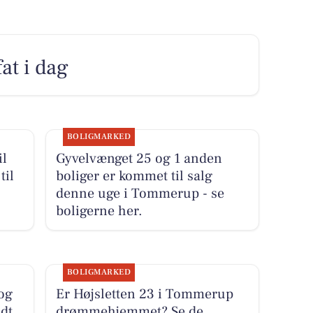
fat i dag
BOLIGMARKED
il
Gyvelvænget 25 og 1 anden
til
boliger er kommet til salg
denne uge i Tommerup - se
boligerne her.
BOLIGMARKED
 og
Er Højsletten 23 i Tommerup
dt
drømmehjemmet? Se de