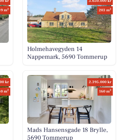
00 kr
3.650.000 kr
2
2
89 m
203 m
Holmehavegyden 14
Nappemark, 5690 Tommerup
00 kr
2.395.000 kr
2
2
40 m
160 m
Mads Hansensgade 18 Brylle,
5690 Tommerup