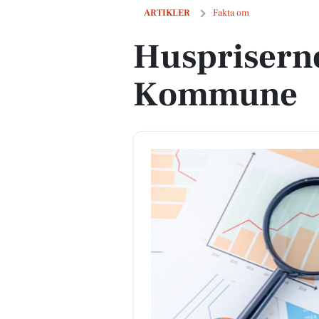
Huspriserne går op i Assens Kommun
ARTIKLER
Fakta om
Huspriserne
Kommune