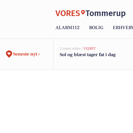
VORES
Tommerup
ALARM112
BOLIG
ERHVER
3 timer siden |
VEJRET
Seneste nyt ›
Sol og blæst tager fat i dag