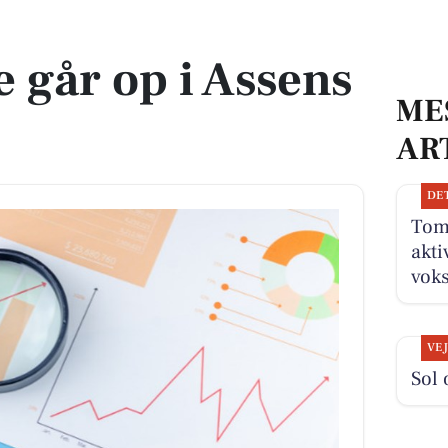
e
 går op i Assens
ME
AR
DE
Tom
akti
vok
VE
Sol 