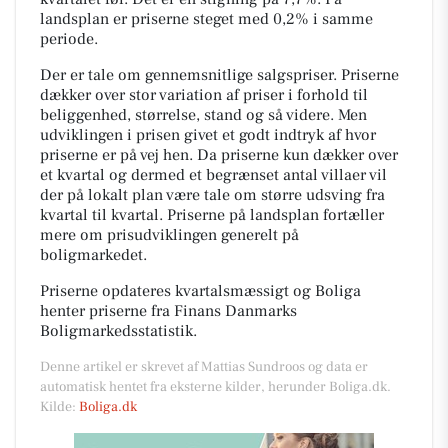
landsplan er priserne steget med 0,2% i samme
periode.
Der er tale om gennemsnitlige salgspriser. Priserne
dækker over stor variation af priser i forhold til
beliggenhed, størrelse, stand og så videre. Men
udviklingen i prisen givet et godt indtryk af hvor
priserne er på vej hen. Da priserne kun dækker over
et kvartal og dermed et begrænset antal villaer vil
der på lokalt plan være tale om større udsving fra
kvartal til kvartal. Priserne på landsplan fortæller
mere om prisudviklingen generelt på
boligmarkedet.
Priserne opdateres kvartalsmæssigt og Boliga
henter priserne fra Finans Danmarks
Boligmarkedsstatistik.
Denne artikel er skrevet af Mattias Sundroos og data er
automatisk hentet fra eksterne kilder, herunder Boliga.dk.
Kilde:
Boliga.dk