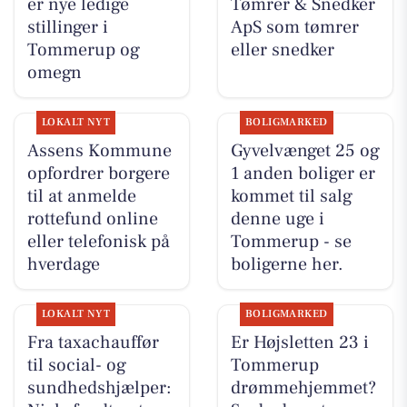
er nye ledige
Tømrer & Snedker
stillinger i
ApS som tømrer
Tommerup og
eller snedker
omegn
LOKALT NYT
BOLIGMARKED
Assens Kommune
Gyvelvænget 25 og
opfordrer borgere
1 anden boliger er
til at anmelde
kommet til salg
rottefund online
denne uge i
eller telefonisk på
Tommerup - se
hverdage
boligerne her.
LOKALT NYT
BOLIGMARKED
Fra taxachauffør
Er Højsletten 23 i
til social- og
Tommerup
sundhedshjælper:
drømmehjemmet?