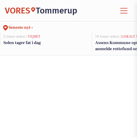
VORES
Tommerup
Seneste nyt ›
2 timer siden |
VEJRET
19 timer siden |
LOKALT 
Solen tager fat i dag
Assens Kommune opfor
anmelde rottefund onl
hverdage