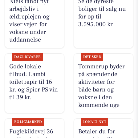
Niels fandt nyt
Se de dyreste
arbejdsliv i
boliger til salg nu
ældreplejen og
for op til
viser vejen for
3.595.000 kr
voksne under
uddannelse
DAGLIGVARER
DET SKER
Gode lokale
Tommerup byder
tilbud: Lambi
på spændende
toiletpapir til 16
aktiviteter for
kr. og Spier PS vin
både børn og
til 39 kr.
voksne i den
kommende uge
BOLIGMARKED
LOKALT NYT
Fuglekildevej 26
Betaler du for