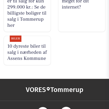
er til salg for kun
meget for dit
299.000 kr.: Se de
internet?
billigste boliger til
salg i Tommerup
her
BILER
10 dyreste biler til
salg i nærheden af
Assens Kommune
VORES
Tommerup