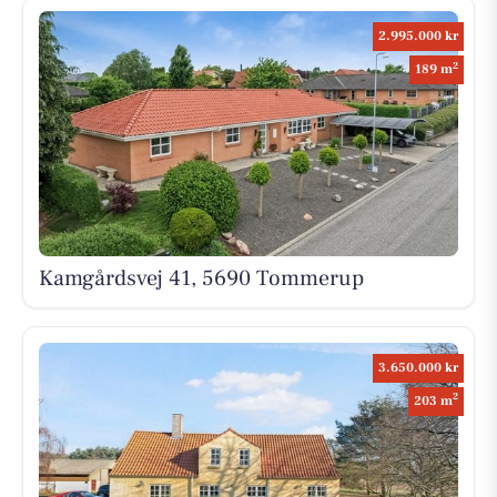
2.995.000 kr
2
189 m
Kamgårdsvej 41, 5690 Tommerup
3.650.000 kr
2
203 m