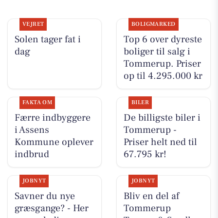
VEJRET
BOLIGMARKED
Solen tager fat i
Top 6 over dyreste
dag
boliger til salg i
Tommerup. Priser
op til 4.295.000 kr
FAKTA OM
BILER
Færre indbyggere
De billigste biler i
i Assens
Tommerup -
Kommune oplever
Priser helt ned til
indbrud
67.795 kr!
JOBNYT
JOBNYT
Savner du nye
Bliv en del af
græsgange? - Her
Tommerup