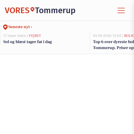
VORES
Tommerup
Seneste nyt ›
17 timer siden |
VEJRET
05-08-2026 13:02 |
BOLI
Sol og blæst tager fat i dag
Top 6 over dyreste boli
Tommerup. Priser op 