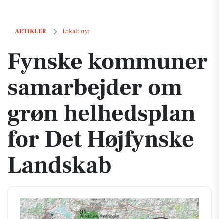
Fynske kommuner samarbejder om grøn helhedsplan for Det Højfyn
ARTIKLER
Lokalt nyt
Fynske kommuner
samarbejder om
grøn helhedsplan
for Det Højfynske
Landskab