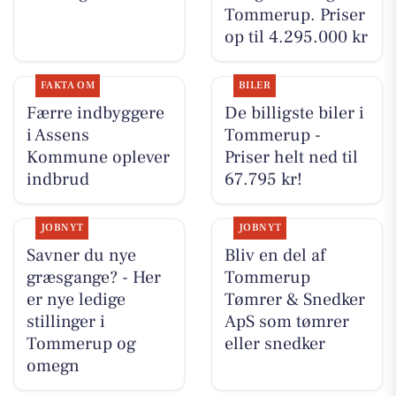
Tommerup. Priser
op til 4.295.000 kr
FAKTA OM
BILER
Færre indbyggere
De billigste biler i
i Assens
Tommerup -
Kommune oplever
Priser helt ned til
indbrud
67.795 kr!
JOBNYT
JOBNYT
Savner du nye
Bliv en del af
græsgange? - Her
Tommerup
er nye ledige
Tømrer & Snedker
stillinger i
ApS som tømrer
Tommerup og
eller snedker
omegn