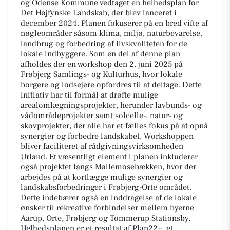
og Odense Kommune vedtaget en helhedsplan for
Det Højfynske Landskab, der blev lanceret i
december 2024. Planen fokuserer på en bred vifte af
nøgleområder såsom klima, miljø, naturbevarelse,
landbrug og forbedring af livskvaliteten for de
lokale indbyggere. Som en del af denne plan
afholdes der en workshop den 2. juni 2025 på
Frøbjerg Samlings- og Kulturhus, hvor lokale
borgere og lodsejere opfordres til at deltage. Dette
initiativ har til formål at drøfte mulige
arealomlægningsprojekter, herunder lavbunds- og
vådområdeprojekter samt solcelle-, natur- og
skovprojekter, der alle har et fælles fokus på at opnå
synergier og forbedre landskabet. Workshoppen
bliver faciliteret af rådgivningsvirksomheden
Urland. Et væsentligt element i planen inkluderer
også projektet langs Møllemosebækken, hvor der
arbejdes på at kortlægge mulige synergier og
landskabsforbedringer i Frøbjerg-Orte området.
Dette indebærer også en inddragelse af de lokale
ønsker til rekreative forbindelser mellem byerne
Aarup, Orte, Frøbjerg og Tommerup Stationsby.
Helhedsplanen er et resultat af Plan22+, et