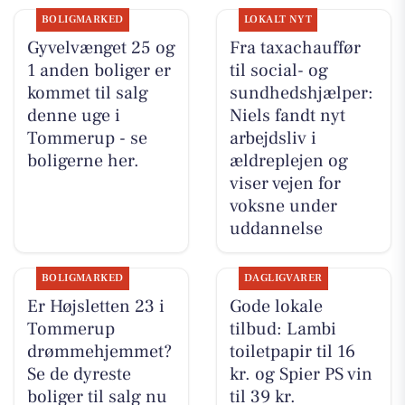
BOLIGMARKED
LOKALT NYT
Gyvelvænget 25 og
Fra taxachauffør
1 anden boliger er
til social- og
kommet til salg
sundhedshjælper:
denne uge i
Niels fandt nyt
Tommerup - se
arbejdsliv i
boligerne her.
ældreplejen og
viser vejen for
voksne under
uddannelse
BOLIGMARKED
DAGLIGVARER
Er Højsletten 23 i
Gode lokale
Tommerup
tilbud: Lambi
drømmehjemmet?
toiletpapir til 16
Se de dyreste
kr. og Spier PS vin
boliger til salg nu
til 39 kr.