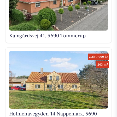
Kamgårdsvej 41, 5690 Tommerup
3.650.000 kr
2
203 m
Holmehavegyden 14 Nappemark, 5690