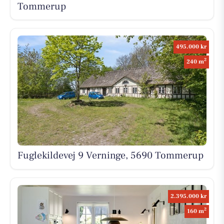
Tommerup
495.000 kr
2
240 m
Fuglekildevej 9 Verninge, 5690 Tommerup
2.395.000 kr
2
160 m