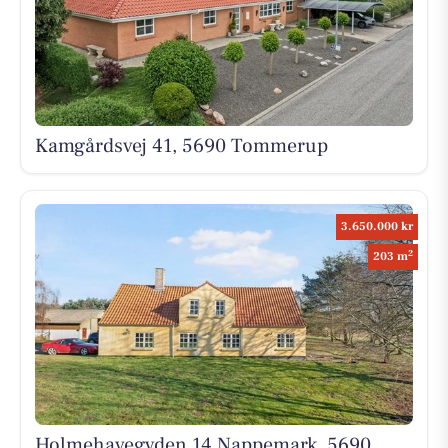
Kamgårdsvej 41, 5690 Tommerup
3.650.000 kr
2
203 m
Holmehavegyden 14 Nappemark, 5690