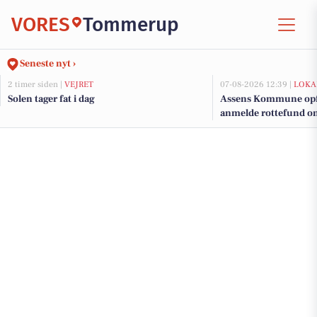
VORES
Tommerup
Seneste nyt ›
2 timer siden |
VEJRET
07-08-2026 12:39 |
LOKA
Solen tager fat i dag
Assens Kommune opfor
anmelde rottefund onl
hverdage