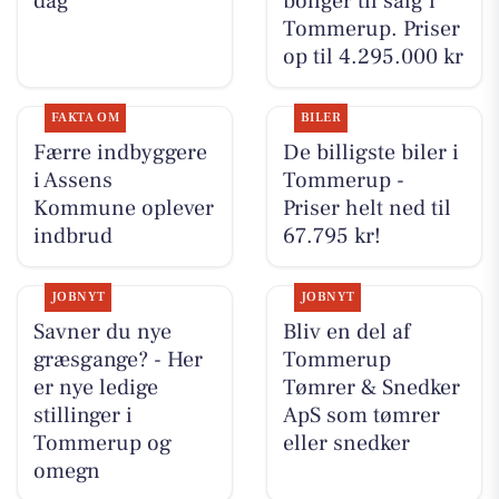
dag
boliger til salg i
Tommerup. Priser
op til 4.295.000 kr
FAKTA OM
BILER
Færre indbyggere
De billigste biler i
i Assens
Tommerup -
Kommune oplever
Priser helt ned til
indbrud
67.795 kr!
JOBNYT
JOBNYT
Savner du nye
Bliv en del af
græsgange? - Her
Tommerup
er nye ledige
Tømrer & Snedker
stillinger i
ApS som tømrer
Tommerup og
eller snedker
omegn