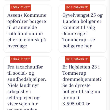
LOKALT NYT
BOLIGMARKED
Assens Kommune
Gyvelvænget 25 og
opfordrer borgere
1 anden boliger er
til at anmelde
kommet til salg
rottefund online
denne uge i
eller telefonisk på
Tommerup - se
hverdage
boligerne her.
LOKALT NYT
BOLIGMARKED
Fra taxachauffør
Er Højsletten 23 i
til social- og
Tommerup
sundhedshjælper:
drømmehjemmet?
Niels fandt nyt
Se de dyreste
arbejdsliv i
boliger til salg nu
ældreplejen og
for op til
viser vejen for
3.595.000 kr
voksne under