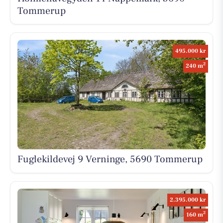
Tommerup
495.000 kr
2
240 m
Fuglekildevej 9 Verninge, 5690 Tommerup
2.395.000 kr
2
160 m