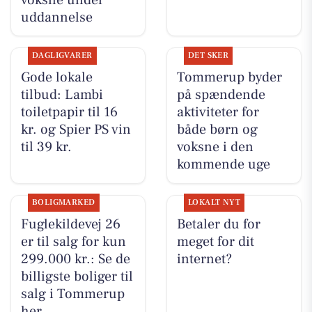
uddannelse
DAGLIGVARER
DET SKER
Gode lokale
Tommerup byder
tilbud: Lambi
på spændende
toiletpapir til 16
aktiviteter for
kr. og Spier PS vin
både børn og
til 39 kr.
voksne i den
kommende uge
BOLIGMARKED
LOKALT NYT
Fuglekildevej 26
Betaler du for
er til salg for kun
meget for dit
299.000 kr.: Se de
internet?
billigste boliger til
salg i Tommerup
her