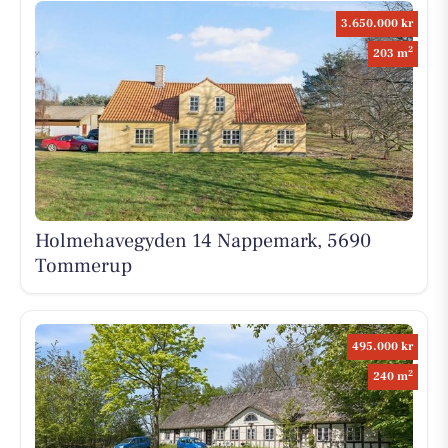
3.650.000 kr
2
203 m
Holmehavegyden 14 Nappemark, 5690
Tommerup
495.000 kr
2
240 m