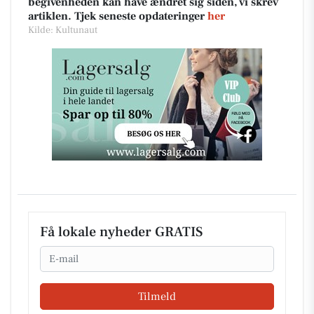
begivenheden kan have ændret sig siden, vi skrev
artiklen. Tjek seneste opdateringer
her
Kilde: Kultunaut
Få lokale nyheder GRATIS
Email
Tilmeld