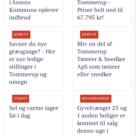
i Assens
Tommerup -
Kommune oplever
Priser helt ned til
indbrud
67.795 kr!
JOBNYT
JOBNYT
Savner du nye
Bliv en del af
græsgange? - Her
Tommerup
er nye ledige
Tømrer & Snedker
stillinger i
ApS som tømrer
Tommerup og
eller snedker
omegn
VEJRET
BOLIGMARKED
Sol og varme tager
Gyvelvænget 25 og
fat i dag
1 anden boliger er
kommet til salg
denne uge i