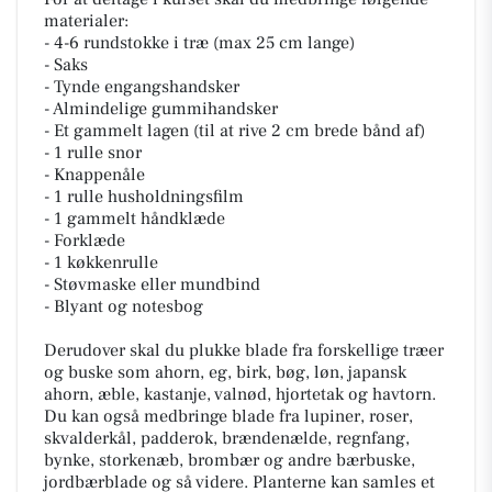
materialer:
- 4-6 rundstokke i træ (max 25 cm lange)
- Saks
- Tynde engangshandsker
- Almindelige gummihandsker
- Et gammelt lagen (til at rive 2 cm brede bånd af)
- 1 rulle snor
- Knappenåle
- 1 rulle husholdningsfilm
- 1 gammelt håndklæde
- Forklæde
- 1 køkkenrulle
- Støvmaske eller mundbind
- Blyant og notesbog
Derudover skal du plukke blade fra forskellige træer
og buske som ahorn, eg, birk, bøg, løn, japansk
ahorn, æble, kastanje, valnød, hjortetak og havtorn.
Du kan også medbringe blade fra lupiner, roser,
skvalderkål, padderok, brændenælde, regnfang,
bynke, storkenæb, brombær og andre bærbuske,
jordbærblade og så videre. Planterne kan samles et