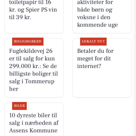
toiletpapir til 16
aktiviteter for
kr. og Spier PS vin
både børn og
til 39 kr.
voksne i den
kommende uge
BOLIGMARKED
LOKALT NYT
Fuglekildevej 26
Betaler du for
er til salg for kun
meget for dit
299.000 kr.: Se de
internet?
billigste boliger til
salg i Tommerup
her
BILER
10 dyreste biler til
salg i nærheden af
Assens Kommune