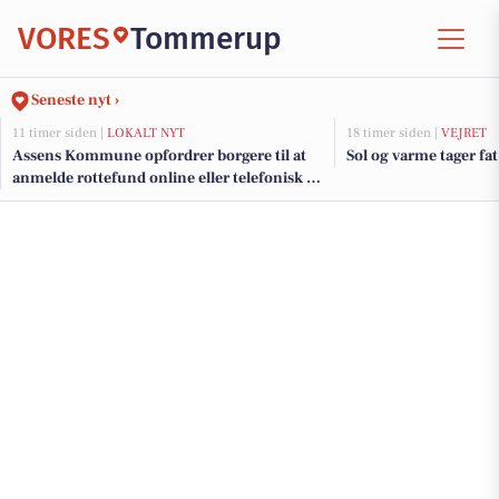
VORES
Tommerup
Seneste nyt ›
11 timer siden |
LOKALT NYT
18 timer siden |
VEJRET
Assens Kommune opfordrer borgere til at
Sol og varme tager fat
anmelde rottefund online eller telefonisk på
hverdage