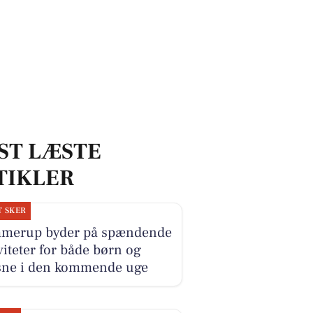
ST LÆSTE
TIKLER
T SKER
merup byder på spændende
viteter for både børn og
sne i den kommende uge