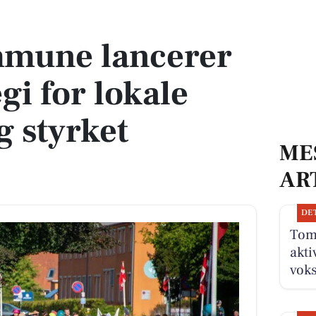
 for lokale initiativer og styrket fællesskab
mune lancerer
gi for lokale
og styrket
ME
AR
DE
Tom
akti
vok