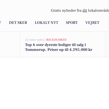
Gratis nyheder fra
dit
lokalområde
V
DET SKER
LOKALT NYT
SPORT
VEJRET
22 timer siden |
BOLIGMARKED
Top 6 over dyreste boliger til salg i
Tommerup. Priser op til 4.295.000 kr