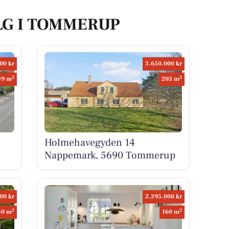
LG I TOMMERUP
00 kr
3.650.000 kr
2
2
89 m
203 m
Holmehavegyden 14
Nappemark, 5690 Tommerup
00 kr
2.395.000 kr
2
2
40 m
160 m