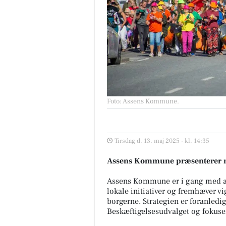
Foto: Assens Kommune
.
Tirsdag d. 13. maj 2025 - kl. 14:35
Assens Kommune præsenterer ny k
Assens Kommune er i gang med at 
lokale initiativer og fremhæver vi
borgerne. Strategien er foranledi
Beskæftigelsesudvalget og fokuser