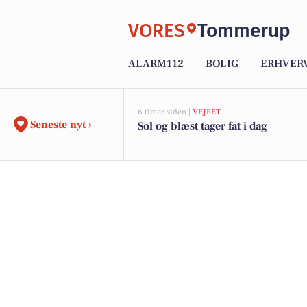
VORES
Tommerup
ALARM112
BOLIG
ERHVER
6 timer siden |
VEJRET
Seneste nyt ›
Sol og blæst tager fat i dag