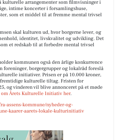
kulturelle arrangementer som filmvisninger i
llige, intime koncerter i forsamlingshuse,
ter, som et middel til at fremme mental trivsel
sen skal kulturen ud, hvor borgerne lever, og
nhold, identitet, livskvalitet og udvikling. Det
som et redskab til at forbedre mental trivsel
afholder kommunen også den årlige konkurrence
kan foreninger, borgergrupper og lokalråd foreslå
lturelle initiativer. Prisen er på 10.000 kroner,
remtidige kulturelle tiltag. Fristen for
025, og vinderen vil blive annonceret på et møde
om Årets Kulturelle Initiativ her
.
-fra-assens-kommune/nyheder-og-
-kaarer-aarets-lokale-kulturinitiativ