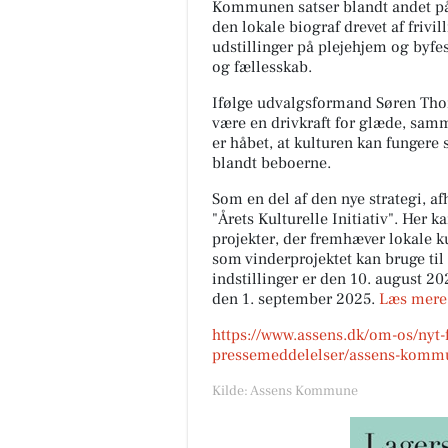
Kommunen satser blandt andet på 
den lokale biograf drevet af frivi
udstillinger på plejehjem og byfes
og fællesskab.
Ifølge udvalgsformand Søren Thom
være en drivkraft for glæde, samme
er håbet, at kulturen kan fungere 
blandt beboerne.
Som en del af den nye strategi, 
"Årets Kulturelle Initiativ". Her 
projekter, der fremhæver lokale ku
som vinderprojektet kan bruge til f
indstillinger er den 10. august 2
den 1. september 2025.
Læs mere 
https://www.assens.dk/om-os/nyt
pressemeddelelser/assens-kommune
Kilde: Assens Kommune