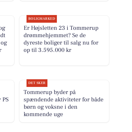
BOLIGMARKED
 og
Er Højsletten 23 i Tommerup
dt
drømmehjemmet? Se de
 og
dyreste boliger til salg nu for
r
op til 3.595.000 kr
DET SKER
Tommerup byder på
r PS
spændende aktiviteter for både
børn og voksne i den
kommende uge