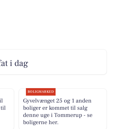
fat i dag
BOLIGMARKED
il
Gyvelvænget 25 og 1 anden
til
boliger er kommet til salg
denne uge i Tommerup - se
boligerne her.