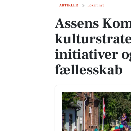
Assens Kommune lancerer kulturstrategi
ARTIKLER
Lokalt nyt
Assens Kom
kulturstrate
initiativer 
fællesskab