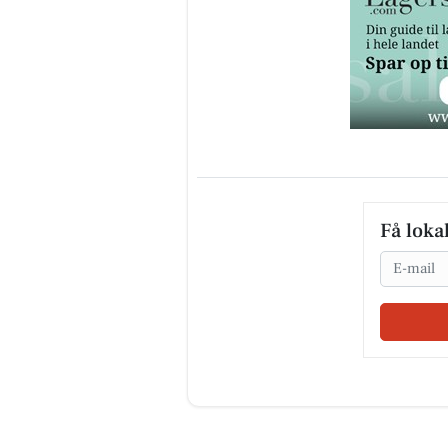
Få loka
Email