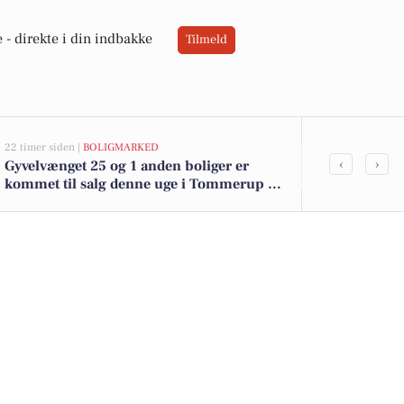
 -
direkte i din indbakke
Tilmeld
22 timer siden |
BOLIGMARKED
05-08-2026 10:35
‹
›
Gyvelvænget 25 og 1 anden boliger er
Fra taxachauf
kommet til salg denne uge i Tommerup -
sundhedshjæl
se boligerne her.
arbejdsliv i 
voksne unde