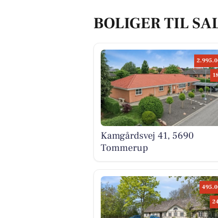
BOLIGER TIL SA
2.995.0
1
Kamgårdsvej 41, 5690
Tommerup
495.0
2