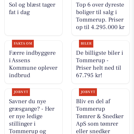
Sol og blæst tager
Top 6 over dyreste
fat i dag
boliger til salg i
Tommerup. Priser
op til 4.295.000 kr
FAKTA OM
BILER
Færre indbyggere
De billigste biler i
i Assens
Tommerup -
Kommune oplever
Priser helt ned til
indbrud
67.795 kr!
JOBNYT
JOBNYT
Savner du nye
Bliv en del af
græsgange? - Her
Tommerup
er nye ledige
Tømrer & Snedker
stillinger i
ApS som tømrer
Tommerup og
eller snedker