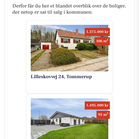
Derfor får du her et blandet overblik over de boliger,
der netop er sat til salg i kommunen:
1.375.000 kr
2
106 m
Lilleskovvej 24, Tommerup
1.495.000 kr
2
93 m