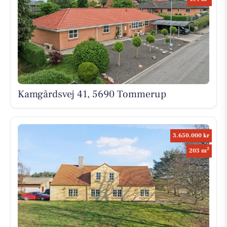
Kamgårdsvej 41, 5690 Tommerup
3.650.000 kr
2
203 m