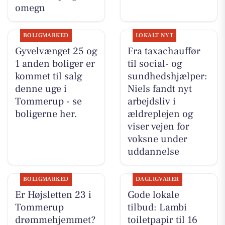
omegn
BOLIGMARKED
LOKALT NYT
Gyvelvænget 25 og
Fra taxachauffør
1 anden boliger er
til social- og
kommet til salg
sundhedshjælper:
denne uge i
Niels fandt nyt
Tommerup - se
arbejdsliv i
boligerne her.
ældreplejen og
viser vejen for
voksne under
uddannelse
BOLIGMARKED
DAGLIGVARER
Er Højsletten 23 i
Gode lokale
Tommerup
tilbud: Lambi
drømmehjemmet?
toiletpapir til 16