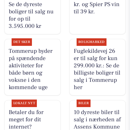
Se de dyreste
kr. og Spier PS vin
boliger til salg nu
til 39 kr.
for op til
3.595.000 kr
DET SKER
BOLIGMARKED
Tommerup byder
Fuglekildevej 26
på spændende
er til salg for kun
aktiviteter for
299.000 kr.: Se de
både børn og
billigste boliger til
voksne i den
salg i Tommerup
kommende uge
her
LOKALT NYT
BILER
Betaler du for
10 dyreste biler til
meget for dit
salg i nærheden af
internet?
Assens Kommune