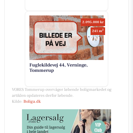
2.095.000 kr
2
241 m
Fuglekildevej 44, Verninge,
Tommerup
VORES Tommerup overvåger løbende boligmarkedet og
artiklen opdateres derfor løbende.
Kilde:
Boliga.dk