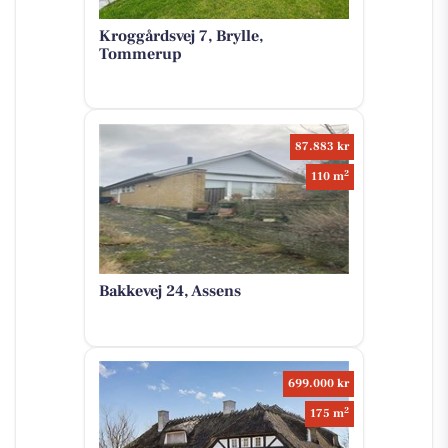
Kroggårdsvej 7, Brylle,
Tommerup
87.883 kr
2
110 m
Bakkevej 24, Assens
699.000 kr
2
175 m