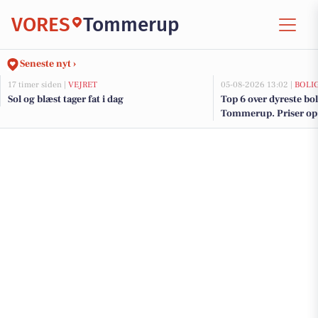
VORES
Tommerup
Seneste nyt ›
17 timer siden |
VEJRET
05-08-2026 13:02 |
BOLI
Sol og blæst tager fat i dag
Top 6 over dyreste boli
Tommerup. Priser op 